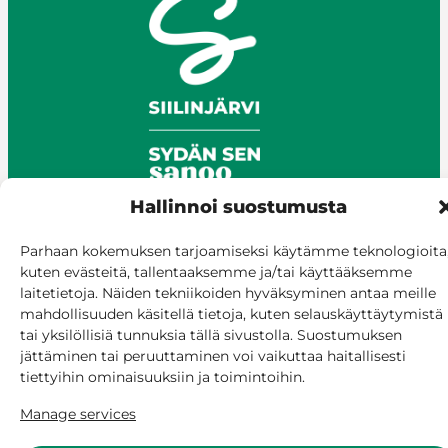
Hallinnoi suostumusta
Parhaan kokemuksen tarjoamiseksi käytämme teknologioita
© Siilinjärvi 2025
kuten evästeitä, tallentaaksemme ja/tai käyttääksemme
Give feedback
laitetietoja. Näiden tekniikoiden hyväksyminen antaa meille
mahdollisuuden käsitellä tietoja, kuten selauskäyttäytymistä
Online services
tai yksilöllisiä tunnuksia tällä sivustolla. Suostumuksen
Billing and invoicing
jättäminen tai peruuttaminen voi vaikuttaa haitallisesti
Accessibility
tiettyihin ominaisuuksiin ja toimintoihin.
Cookie policy
Manage services
Manage consent