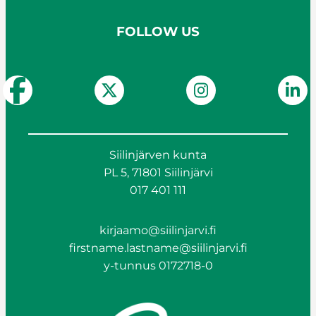
FOLLOW US
Siilinjärven kunta
PL 5, 71801 Siilinjärvi
017 401 111
kirjaamo@siilinjarvi.fi
firstname.lastname@siilinjarvi.fi
y-tunnus 0172718-0