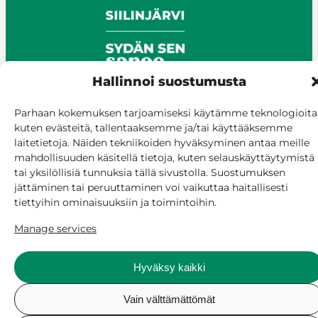
Hallinnoi suostumusta
Parhaan kokemuksen tarjoamiseksi käytämme teknologioita
kuten evästeitä, tallentaaksemme ja/tai käyttääksemme
© Siilinjärvi 2025
laitetietoja. Näiden tekniikoiden hyväksyminen antaa meille
Give feedback
mahdollisuuden käsitellä tietoja, kuten selauskäyttäytymistä
Online services
tai yksilöllisiä tunnuksia tällä sivustolla. Suostumuksen
Billing and invoicing
jättäminen tai peruuttaminen voi vaikuttaa haitallisesti
Accessibility
tiettyihin ominaisuuksiin ja toimintoihin.
Cookie policy
Manage services
Manage consent
Hyväksy kaikki
Vain välttämättömät