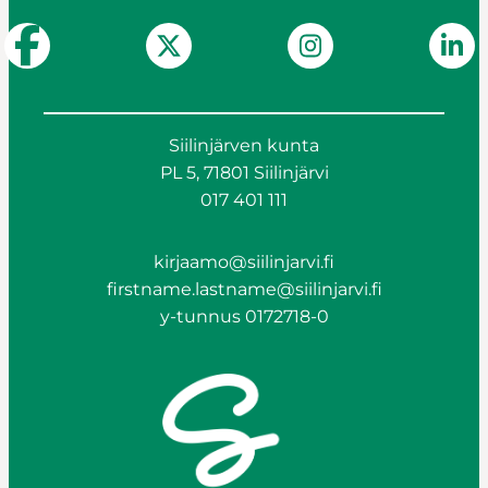
Siilinjärven kunta
PL 5, 71801 Siilinjärvi
017 401 111
kirjaamo@siilinjarvi.fi
firstname.lastname@siilinjarvi.fi
y-tunnus 0172718-0