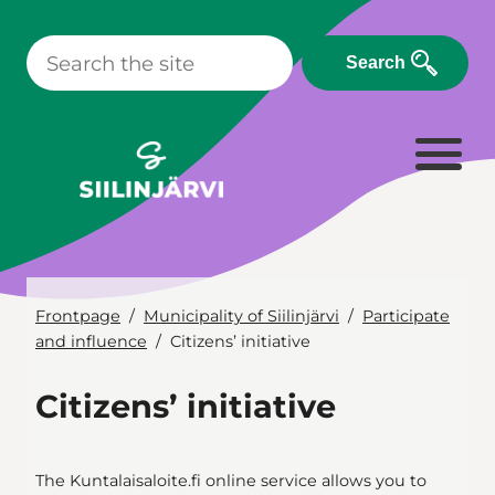
Skip
to
Search
content
Frontpage
Municipality of Siilinjärvi
Participate
and influence
Citizens’ initiative
Citizens’ initiative
The Kuntalaisaloite.fi online service allows you to