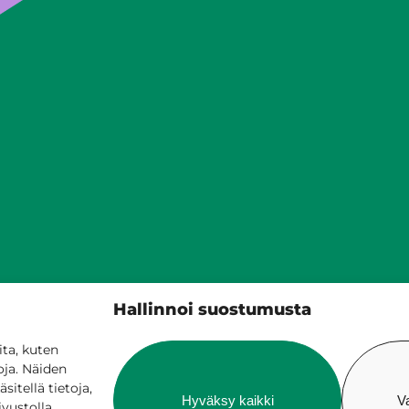
Siilinjärven kunta
Hallinnoi suostumusta
PL 5, 71801 Siilinjärvi
017 401 111
ta, kuten
oja. Näiden
itellä tietoja,
Hyväksy kaikki
V
ivustolla.