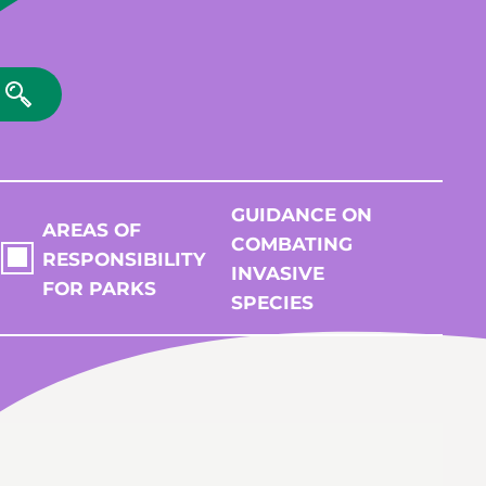
GUIDANCE ON
AREAS OF
COMBATING
RESPONSIBILITY
INVASIVE
FOR PARKS
SPECIES