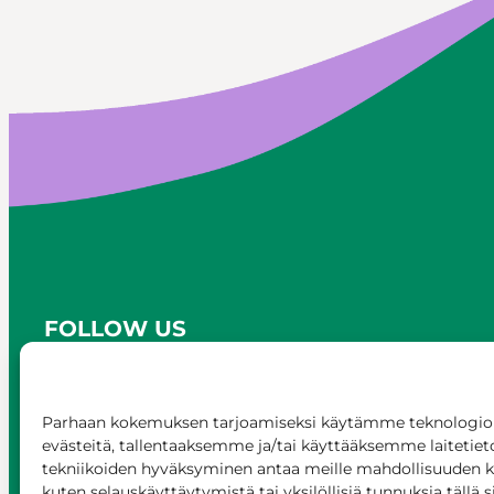
FOLLOW US
Parhaan kokemuksen tarjoamiseksi käytämme teknologioi
evästeitä, tallentaaksemme ja/tai käyttääksemme laitetiet
tekniikoiden hyväksyminen antaa meille mahdollisuuden käs
kuten selauskäyttäytymistä tai yksilöllisiä tunnuksia tällä s