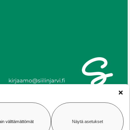
kirjaamo@siilinjarvi.fi
firstname.lastname@siilinj
arvi.fi
y-tunnus 0172718-0
ain välttämättömät
Näytä asetukset