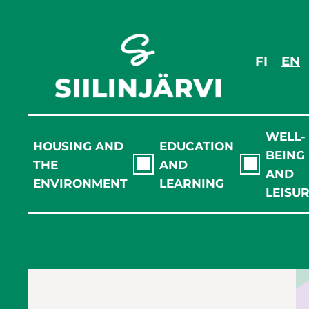
Skip
to
content
FI
EN
WELL-
HOUSING AND
EDUCATION
BEING
THE
AND
AND
ENVIRONMENT
LEARNING
LEISU