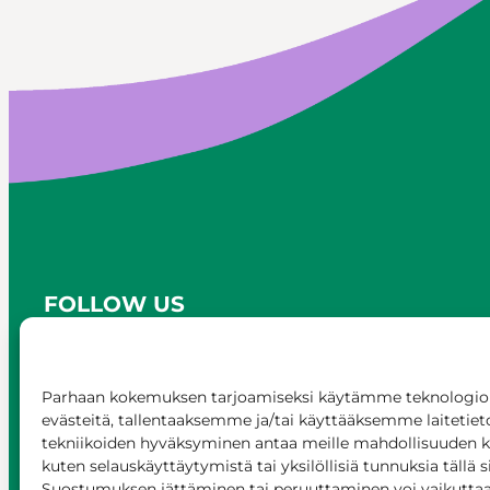
FOLLOW US
Parhaan kokemuksen tarjoamiseksi käytämme teknologioi
evästeitä, tallentaaksemme ja/tai käyttääksemme laitetiet
tekniikoiden hyväksyminen antaa meille mahdollisuuden käs
kuten selauskäyttäytymistä tai yksilöllisiä tunnuksia tällä s
Suostumuksen jättäminen tai peruuttaminen voi vaikuttaa h