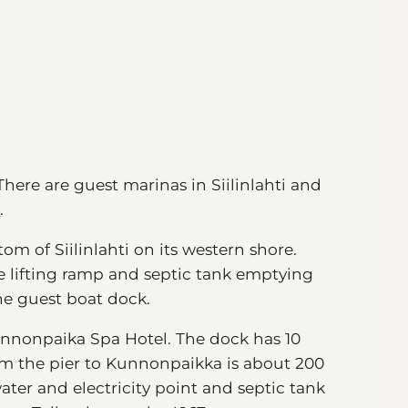
here are guest marinas in Siilinlahti and
s
.
tom of Siilinlahti on its western shore.
he lifting ramp and septic tank emptying
he guest boat dock.
unnonpaika Spa Hotel. The dock has 10
rom the pier to Kunnonpaikka is about 200
ter and electricity point and septic tank