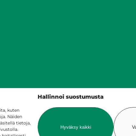
Siilinjärven kunta
Hallinnoi suostumusta
PL 5, 71801 Siilinjärvi
017 401 111
ta, kuten
oja. Näiden
itellä tietoja,
Hyväksy kaikki
V
ivustolla.
aitallisesti