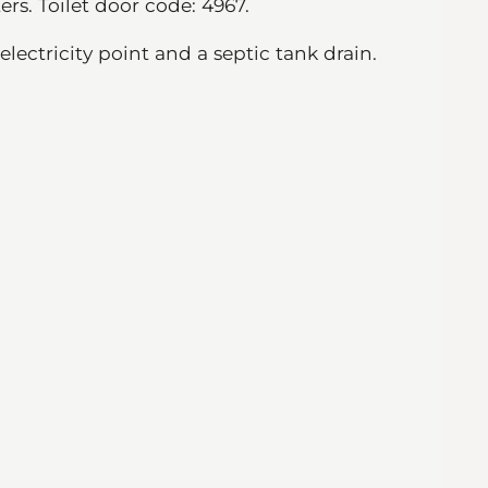
ers. Toilet door code: 4967.
ectricity point and a septic tank drain.