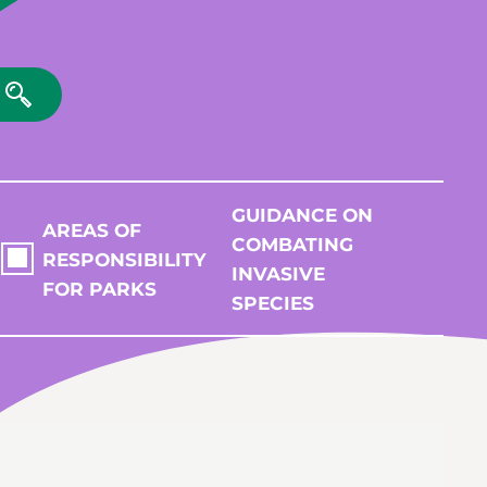
GUIDANCE ON
AREAS OF
COMBATING
RESPONSIBILITY
INVASIVE
FOR PARKS
SPECIES