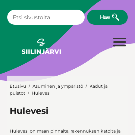
Siirry
sisältöön
Hae
Etusivu
Asuminen ja ympäristö
Kadut ja
puistot
Hulevesi
Hulevesi
Hulevesi on maan pinnalta, rakennuksen katolta ja