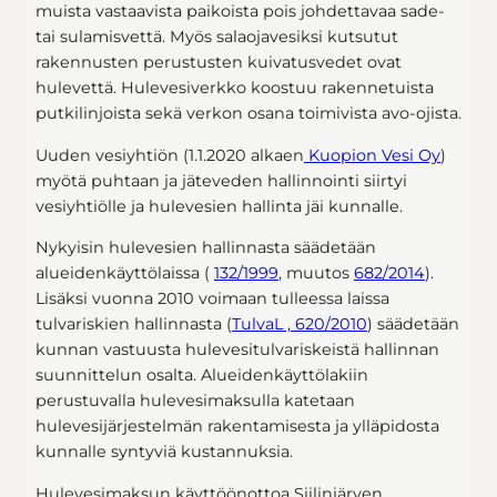
muista vastaavista paikoista pois johdettavaa sade-
tai sulamisvettä. Myös salaojavesiksi kutsutut
rakennusten perustusten kuivatusvedet ovat
hulevettä. Hulevesiverkko koostuu rakennetuista
putkilinjoista sekä verkon osana toimivista avo-ojista.
Uuden vesiyhtiön (1.1.2020 alkaen
Kuopion Vesi Oy
)
myötä puhtaan ja jäteveden hallinnointi siirtyi
vesiyhtiölle ja hulevesien hallinta jäi kunnalle.
Nykyisin hulevesien hallinnasta säädetään
alueidenkäyttölaissa (
132/1999
, muutos
682/2014
).
Lisäksi vuonna 2010 voimaan tulleessa laissa
tulvariskien hallinnasta (
TulvaL , 620/2010
) säädetään
kunnan vastuusta hulevesitulvariskeistä hallinnan
suunnittelun osalta. Alueidenkäyttölakiin
perustuvalla hulevesimaksulla katetaan
hulevesijärjestelmän rakentamisesta ja ylläpidosta
kunnalle syntyviä kustannuksia.
Hulevesimaksun käyttöönottoa Siilinjärven