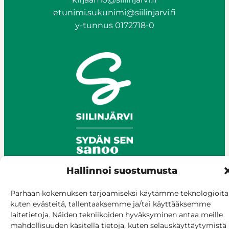
etunimi.sukunimi@siilinjarvi.fi
y-tunnus 0172718-0
Hallinnoi suostumusta
Parhaan kokemuksen tarjoamiseksi käytämme teknologioita
© Siilinjärvi 2025
kuten evästeitä, tallentaaksemme ja/tai käyttääksemme
Anna palautetta
laitetietoja. Näiden tekniikoiden hyväksyminen antaa meille
Asioi verkossa
mahdollisuuden käsitellä tietoja, kuten selauskäyttäytymistä