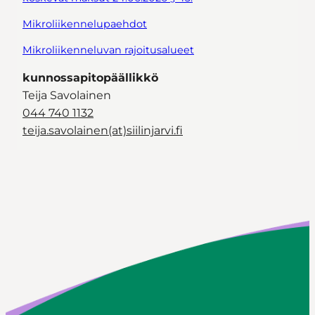
Mikroliikennelupaehdot
Mikroliikenneluvan rajoitusalueet
kunnossapitopäällikkö
Teija Savolainen
044 740 1132
teija.savolainen(at)siilinjarvi.fi