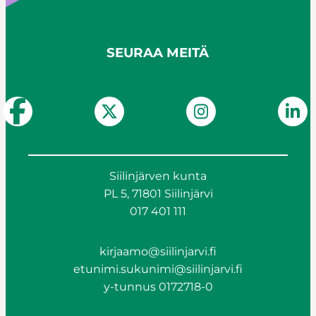
SEURAA MEITÄ
Siilinjärven kunta
PL 5, 71801 Siilinjärvi
017 401 111
kirjaamo@siilinjarvi.fi
etunimi.sukunimi@siilinjarvi.fi
y-tunnus 0172718-0