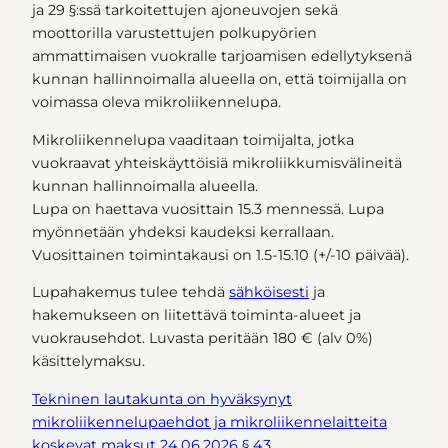
ja 29 §:ssä tarkoitettujen ajoneuvojen sekä
moottorilla varustettujen polkupyörien
ammattimaisen vuokralle tarjoamisen edellytyksenä
kunnan hallinnoimalla alueella on, että toimijalla on
voimassa oleva mikroliikennelupa.
Mikroliikennelupa vaaditaan toimijalta, jotka
vuokraavat yhteiskäyttöisiä mikroliikkumisvälineitä
kunnan hallinnoimalla alueella.
Lupa on haettava vuosittain 15.3 mennessä. Lupa
myönnetään yhdeksi kaudeksi kerrallaan.
Vuosittainen toimintakausi on 1.5-15.10 (+/-10 päivää).
Lupahakemus tulee tehdä
sähköisesti
ja
hakemukseen on liitettävä toiminta-alueet ja
vuokrausehdot. Luvasta peritään 180 € (alv 0%)
käsittelymaksu.
Tekninen lautakunta on hyväksynyt
mikroliikennelupaehdot ja mikroliikennelaitteita
koskevat maksut 24.06.2026 § 43.