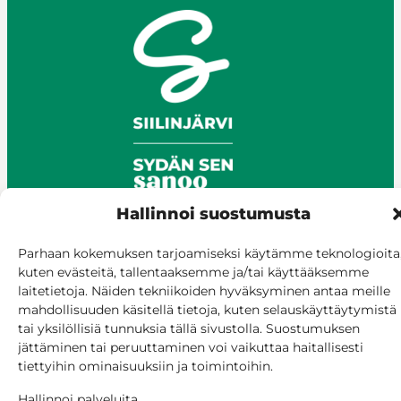
Hallinnoi suostumusta
Parhaan kokemuksen tarjoamiseksi käytämme teknologioita
© Siilinjärvi 2025
kuten evästeitä, tallentaaksemme ja/tai käyttääksemme
Anna palautetta
laitetietoja. Näiden tekniikoiden hyväksyminen antaa meille
mahdollisuuden käsitellä tietoja, kuten selauskäyttäytymistä
Asioi verkossa
tai yksilöllisiä tunnuksia tällä sivustolla. Suostumuksen
Laskutus ja maksaminen
jättäminen tai peruuttaminen voi vaikuttaa haitallisesti
Saavutettavuus
tiettyihin ominaisuuksiin ja toimintoihin.
Evästekäytäntö
Hallinnoi palveluita
Hallitse suostumusta