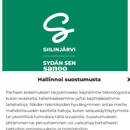
Hallinnoi suostumusta
Parhaan kokemuksen tarjoamiseksi käytämme teknologioita
© Siilinjärvi 2025
kuten evästeitä, tallentaaksemme ja/tai käyttääksemme
Anna palautetta
laitetietoja. Näiden tekniikoiden hyväksyminen antaa meille
Asioi verkossa
mahdollisuuden käsitellä tietoja, kuten selauskäyttäytymistä
tai yksilöllisiä tunnuksia tällä sivustolla. Suostumuksen
Laskutus ja maksaminen
jättäminen tai peruuttaminen voi vaikuttaa haitallisesti
Saavutettavuus
tiettyihin ominaisuuksiin ja toimintoihin.