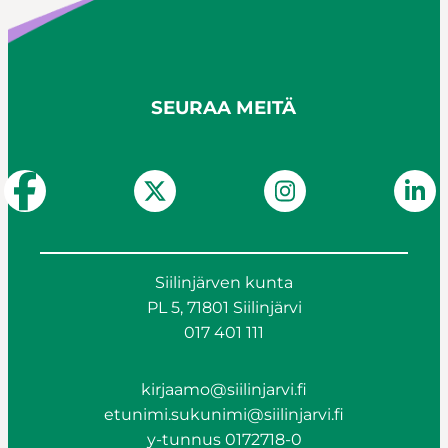
SEURAA MEITÄ
Siilinjärven kunta
PL 5, 71801 Siilinjärvi
017 401 111
kirjaamo@siilinjarvi.fi
etunimi.sukunimi@siilinjarvi.fi
y-tunnus 0172718-0