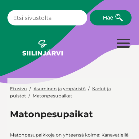
Siirry
sisältöön
Hae
Etusivu
Asuminen ja ympäristö
Kadut ja
puistot
Matonpesupaikat
Matonpesupaikat
Matonpesupaikkoja on yhteensä kolme: Kanavatiellä