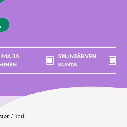
IMA JA
SIILINJÄRVEN
MINEN
KUNTA
stot
Tori