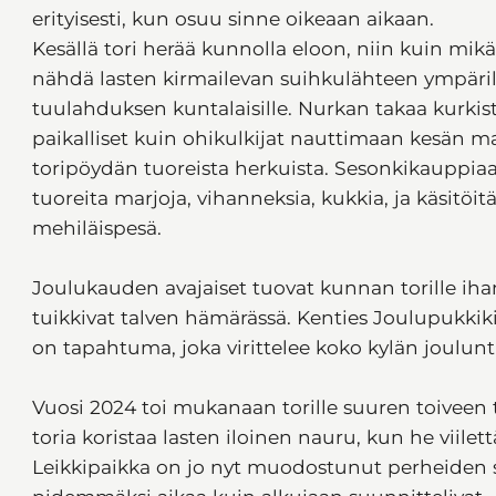
erityisesti, kun osuu sinne oikeaan aikaan.
Kesällä tori herää kunnolla eloon, niin kuin mikä
nähdä lasten kirmailevan suihkulähteen ympärill
tuulahduksen kuntalaisille. Nurkan takaa kurkist
paikalliset kuin ohikulkijat nauttimaan kesän m
toripöydän tuoreista herkuista. Sesonkikauppia
tuoreita marjoja, vihanneksia, kukkia, ja käsitöitä
mehiläispesä.
Joulukauden avajaiset tuovat kunnan torille iha
tuikkivat talven hämärässä. Kenties Joulupukkik
on tapahtuma, joka virittelee koko kylän joulu
Vuosi 2024 toi mukanaan torille suuren toiveen 
toria koristaa lasten iloinen nauru, kun he viilet
Leikkipaikka on jo nyt muodostunut perheiden s