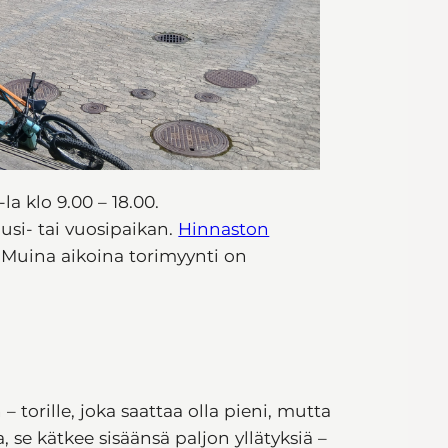
la klo 9.00 – 18.00.
usi- tai vuosipaikan.
Hinnaston
Muina aikoina torimyynti on
orille, joka saattaa olla pieni, mutta
 se kätkee sisäänsä paljon yllätyksiä –