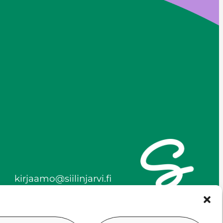
kirjaamo@siilinjarvi.fi
etunimi.sukunimi@siilinjar
vi.fi
y-tunnus 0172718-0