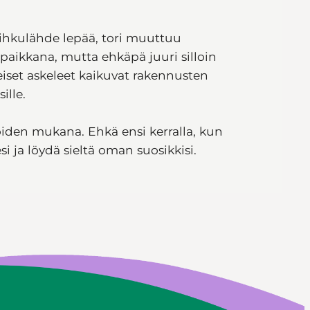
suihkulähde lepää, tori muuttuu
aikkana, mutta ehkäpä juuri silloin
reiset askeleet kaikuvat rakennusten
ille.
jöiden mukana. Ehkä ensi kerralla, kun
si ja löydä sieltä oman suosikkisi.