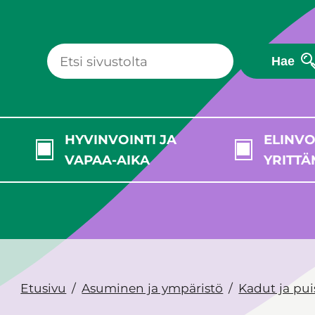
Hae
HYVINVOINTI JA
ELINVO
VAPAA-AIKA
YRITTÄ
Etusivu
Asuminen ja ympäristö
Kadut ja pui