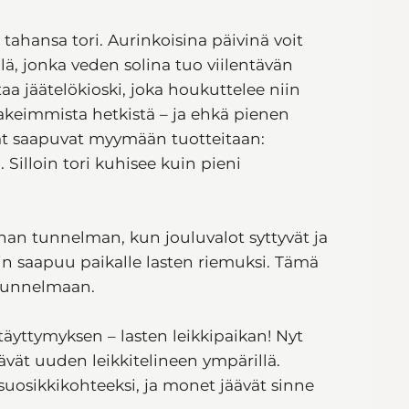
 tahansa tori. Aurinkoisina päivinä voit
ä, jonka veden solina tuo viilentävän
aa jäätelökioski, joka houkuttelee niin
akeimmista hetkistä – ja ehkä pienen
at saapuvat myymään tuotteitaan:
. Silloin tori kuhisee kuin pieni
nan tunnelman, kun jouluvalot syttyvät ja
in saapuu paikalle lasten riemuksi. Tämä
ntunnelmaan.
täyttymyksen – lasten leikkipaikan! Nyt
tävät uuden leikkitelineen ympärillä.
uosikkikohteeksi, ja monet jäävät sinne