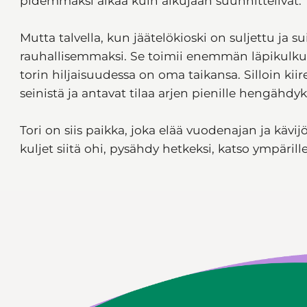
pidemmäksi aikaa kuin alkujaan suunnittelivat.
Mutta talvella, kun jäätelökioski on suljettu ja 
rauhallisemmaksi. Se toimii enemmän läpikulkup
torin hiljaisuudessa on oma taikansa. Silloin kii
seinistä ja antavat tilaa arjen pienille hengähdyks
Tori on siis paikka, joka elää vuodenajan ja kävi
kuljet siitä ohi, pysähdy hetkeksi, katso ympärille