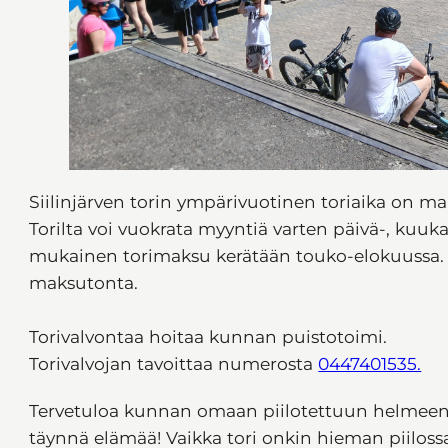
Siilinjärven torin ympärivuotinen toriaika on ma-
Torilta voi vuokrata myyntiä varten päivä-, kuuka
mukainen torimaksu kerätään touko-elokuussa. 
maksutonta.
Torivalvontaa hoitaa kunnan puistotoimi.
Torivalvojan tavoittaa numerosta
0447401535.
Tervetuloa kunnan omaan piilotettuun helmeen – t
täynnä elämää! Vaikka tori onkin hieman piilossa,