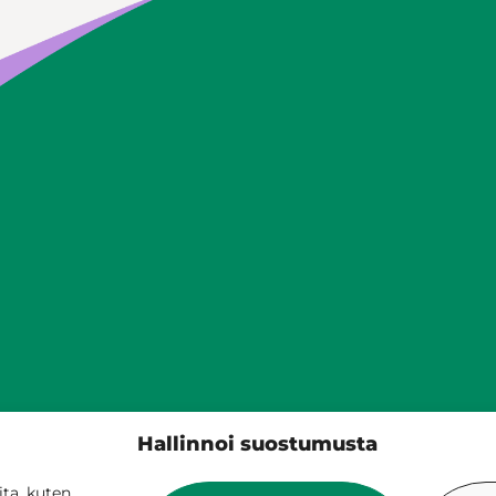
Siilinjärven kunta
Hallinnoi suostumusta
PL 5, 71801 Siilinjärvi
017 401 111
ta, kuten