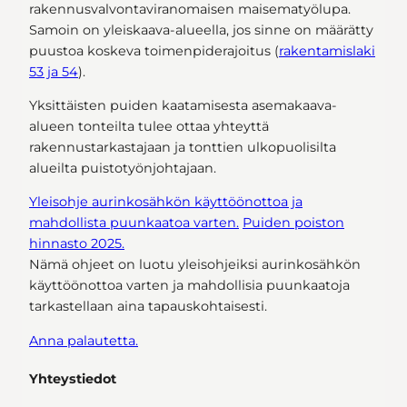
rakennusvalvontaviranomaisen maisematyölupa.
Samoin on yleiskaava-alueella, jos sinne on määrätty
puustoa koskeva toimenpiderajoitus (
rakentamislaki
53 ja 54
).
Yksittäisten puiden kaatamisesta asemakaava-
alueen tonteilta tulee ottaa yhteyttä
rakennustarkastajaan ja tonttien ulkopuolisilta
alueilta puistotyönjohtajaan.
Yleisohje aurinkosähkön käyttöönottoa ja
mahdollista puunkaatoa varten.
Puiden poiston
hinnasto 2025.
Nämä ohjeet on luotu yleisohjeiksi aurinkosähkön
käyttöönottoa varten ja mahdollisia puunkaatoja
tarkastellaan aina tapauskohtaisesti.
Anna palautetta.
Yhteystiedot