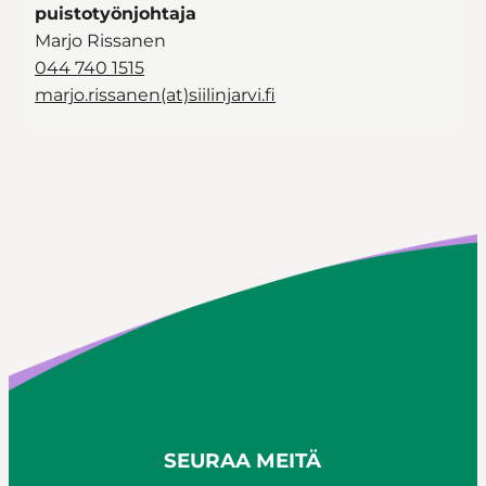
puistotyönjohtaja
Marjo Rissanen
044 740 1515
marjo.rissanen(at)siilinjarvi.fi
SEURAA MEITÄ