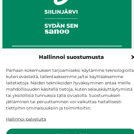
Hallinnoi suostumusta
© Siilinjärvi 2025
Anna palautetta
Parhaan kokemuksen tarjoamiseksi käytämme teknologioita
Asioi verkossa
kuten evästeitä, tallentaaksemme ja/tai käyttääksemme
Laskutus ja maksaminen
laitetietoja. Näiden tekniikoiden hyväksyminen antaa meille
mahdollisuuden käsitellä tietoja, kuten selauskäyttäytymistä
Saavutettavuus
tai yksilöllisiä tunnuksia tällä sivustolla. Suostumuksen
Evästekäytäntö
jättäminen tai peruuttaminen voi vaikuttaa haitallisesti
Hallitse suostumusta
tiettyihin ominaisuuksiin ja toimintoihin.
Hallinnoi palveluita