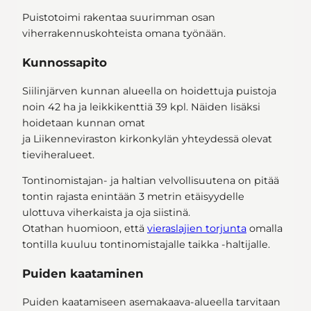
Puistotoimi rakentaa suurimman osan
viherrakennuskohteista omana työnään.
Kunnossapito
Siilinjärven kunnan alueella on hoidettuja puistoja
noin 42 ha ja leikkikenttiä 39 kpl. Näiden lisäksi
hoidetaan kunnan omat
ja Liikenneviraston kirkonkylän yhteydessä olevat
tieviheralueet.
Tontinomistajan- ja haltian velvollisuutena on pitää
tontin rajasta enintään 3 metrin etäisyydelle
ulottuva viherkaista ja oja siistinä.
Otathan huomioon, että
vieraslajien torjunta
omalla
tontilla kuuluu tontinomistajalle taikka -haltijalle.
Puiden kaataminen
Puiden kaatamiseen asemakaava-alueella tarvitaan