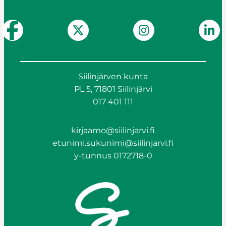
Siilinjärven kunta
PL 5, 71801 Siilinjärvi
017 401 111
kirjaamo@siilinjarvi.fi
etunimi.sukunimi@siilinjarvi.fi
y-tunnus 0172718-0