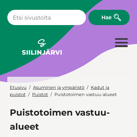
Siirry
sisältöön
Hae
Etusivu
Asuminen ja ympäristö
Kadut ja
puistot
Puistot
Puistotoimen vastuu-alueet
Puistotoimen vastuu-
alueet