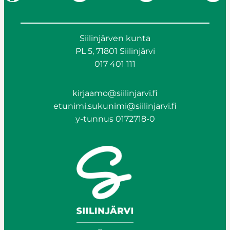
Siilinjärven kunta
PL 5, 71801 Siilinjärvi
017 401 111
kirjaamo@siilinjarvi.fi
etunimi.sukunimi@siilinjarvi.fi
y-tunnus 0172718-0