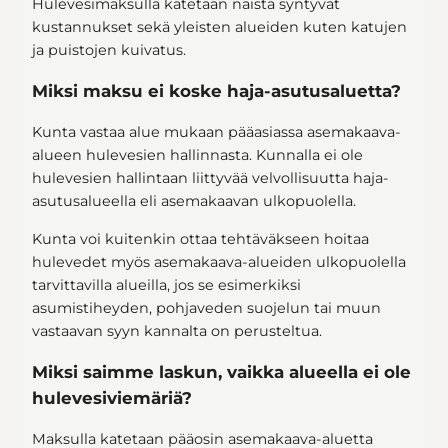
Hulevesimaksulla katetaan näistä syntyvät
kustannukset sekä yleisten alueiden kuten katujen
ja puistojen kuivatus.
Miksi maksu ei koske haja-asutusaluetta?
Kunta vastaa alue mukaan pääasiassa asemakaava-
alueen hulevesien hallinnasta. Kunnalla ei ole
hulevesien hallintaan liittyvää velvollisuutta haja-
asutusalueella eli asemakaavan ulkopuolella.
Kunta voi kuitenkin ottaa tehtäväkseen hoitaa
hulevedet myös asemakaava-alueiden ulkopuolella
tarvittavilla alueilla, jos se esimerkiksi
asumistiheyden, pohjaveden suojelun tai muun
vastaavan syyn kannalta on perusteltua.
Miksi saimme laskun, vaikka alueella ei ole
hulevesiviemäriä?
Maksulla katetaan pääosin asemakaava-aluetta