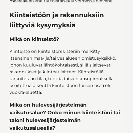
määräaikaisena tai toistaiseksi voimassa olevana.
Kiinteistöön ja rakennuksiin
liittyviä kysymyksiä
Mikä on kiinteistö?
Kiinteistö on kiinteistörekisteriin merkitty
itsenäinen maa- ja/tai vesialueen omistusyksikkö,
johon kuuluvat lähtökohtaisesti, sillä sijaitsevat
rakennukset ja kiinteät laitteet. Kiinteistöllä
tarkoitetaan tilaa, tonttia tai vuokrasopimuksella
osoitettua oikeutta kiinteistöön tai sen osaa eli
vuokra-aluetta.
Mikä on hulevesijärjestelmän
vaikutusalue? Onko minun kiinteistöni tai
taloni hulevesijärjestelmän
vaikutusalueella?