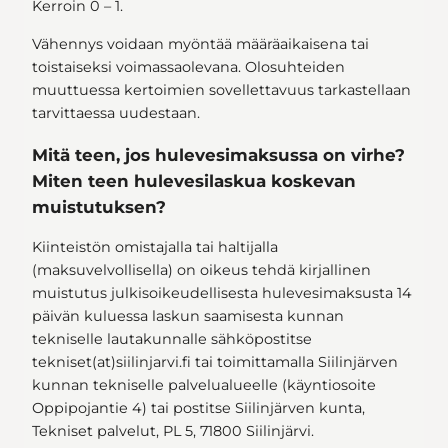
Kerroin 0 – 1.
Vähennys voidaan myöntää määräaikaisena tai
toistaiseksi voimassaolevana. Olosuhteiden
muuttuessa kertoimien sovellettavuus tarkastellaan
tarvittaessa uudestaan.
Mitä teen, jos hulevesimaksussa on virhe?
Miten teen hulevesilaskua koskevan
muistutuksen?
Kiinteistön omistajalla tai haltijalla
(maksuvelvollisella) on oikeus tehdä kirjallinen
muistutus julkisoikeudellisesta hulevesimaksusta 14
päivän kuluessa laskun saamisesta kunnan
tekniselle lautakunnalle sähköpostitse
tekniset(at)siilinjarvi.f
tai toimittamalla Siilinjärven
kunnan tekniselle palvelualueelle (käyntiosoite
Oppipojantie 4) tai postitse Siilinjärven kunta,
Tekniset palvelut, PL 5, 71800 Siilinjärvi.