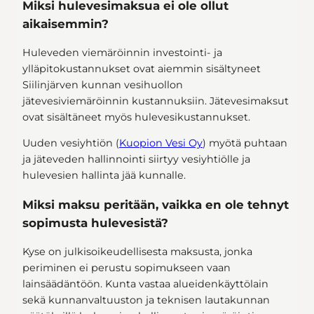
Miksi hulevesimaksua ei ole ollut
aikaisemmin?
Huleveden viemäröinnin investointi- ja
ylläpitokustannukset ovat aiemmin sisältyneet
Siilinjärven kunnan vesihuollon
jätevesiviemäröinnin kustannuksiin. Jätevesimaksut
ovat sisältäneet myös hulevesikustannukset.
Uuden vesiyhtiön (
Kuopion Vesi Oy
) myötä puhtaan
ja jäteveden hallinnointi siirtyy vesiyhtiölle ja
hulevesien hallinta jää kunnalle.
Miksi maksu peritään, vaikka en ole tehnyt
sopimusta hulevesistä?
Kyse on julkisoikeudellisesta maksusta, jonka
periminen ei perustu sopimukseen vaan
lainsäädäntöön. Kunta vastaa alueidenkäyttölain
sekä kunnanvaltuuston ja teknisen lautakunnan