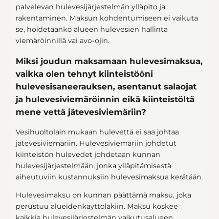
palvelevan hulevesijärjestelmän ylläpito ja
rakentaminen. Maksun kohdentumiseen ei vaikuta
se, hoidetaanko alueen hulevesien hallinta
viemäröinnillä vai avo-ojin.
Miksi joudun maksamaan hulevesimaksua,
vaikka olen tehnyt kiinteistööni
hulevesisaneerauksen, asentanut salaojat
ja hulevesiviemäröinnin eikä kiinteistöltä
mene vettä jätevesiviemäriin?
Vesihuoltolain mukaan hulevettä ei saa johtaa
jätevesiviemäriin. Hulevesiviemäriin johdetut
kiinteistön hulevedet johdetaan kunnan
hulevesijärjestelmään, jonka ylläpitämisestä
aiheutuviin kustannuksiin hulevesimaksua kerätään.
Hulevesimaksu on kunnan päättämä maksu, joka
perustuu alueidenkäyttölakiin. Maksu koskee
kaikkia hulevesijärjestelmän vaikutusalueen