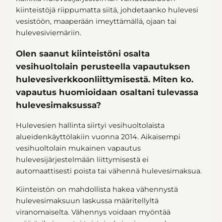
kiinteistöjä riippumatta siitä, johdetaanko hulevesi
vesistöön, maaperään imeyttämällä, ojaan tai
hulevesiviemäriin.
Olen saanut kiinteistöni osalta
vesihuoltolain perusteella vapautuksen
hulevesiverkkoonliittymisestä. Miten ko.
vapautus huomioidaan osaltani tulevassa
hulevesimaksussa?
Hulevesien hallinta siirtyi vesihuoltolaista
alueidenkäyttölakiin vuonna 2014. Aikaisempi
vesihuoltolain mukainen vapautus
hulevesijärjestelmään liittymisestä ei
automaattisesti poista tai vähennä hulevesimaksua.
Kiinteistön on mahdollista hakea vähennystä
hulevesimaksuun laskussa määritellyltä
viranomaiselta. Vähennys voidaan myöntää