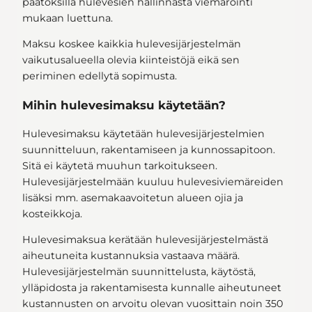
päätöksillä hulevesien hallinnasta viemäröinti
mukaan luettuna.
Maksu koskee kaikkia hulevesijärjestelmän
vaikutusalueella olevia kiinteistöjä eikä sen
periminen edellytä sopimusta.
Mihin hulevesimaksu käytetään?
Hulevesimaksu käytetään hulevesijärjestelmien
suunnitteluun, rakentamiseen ja kunnossapitoon.
Sitä ei käytetä muuhun tarkoitukseen.
Hulevesijärjestelmään kuuluu hulevesiviemäreiden
lisäksi mm. asemakaavoitetun alueen ojia ja
kosteikkoja.
Hulevesimaksua kerätään hulevesijärjestelmästä
aiheutuneita kustannuksia vastaava määrä.
Hulevesijärjestelmän suunnittelusta, käytöstä,
ylläpidosta ja rakentamisesta kunnalle aiheutuneet
kustannusten on arvoitu olevan vuosittain noin 350