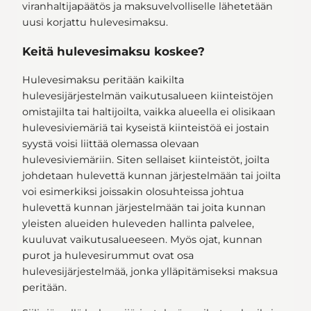
viranhaltijapäätös ja maksuvelvolliselle lähetetään
uusi korjattu hulevesimaksu.
Keitä hulevesimaksu koskee?
Hulevesimaksu peritään kaikilta
hulevesijärjestelmän vaikutusalueen kiinteistöjen
omistajilta tai haltijoilta, vaikka alueella ei olisikaan
hulevesiviemäriä tai kyseistä kiinteistöä ei jostain
syystä voisi liittää olemassa olevaan
hulevesiviemäriin. Siten sellaiset kiinteistöt, joilta
johdetaan hulevettä kunnan järjestelmään tai joilta
voi esimerkiksi joissakin olosuhteissa johtua
hulevettä kunnan järjestelmään tai joita kunnan
yleisten alueiden huleveden hallinta palvelee,
kuuluvat vaikutusalueeseen. Myös ojat, kunnan
purot ja hulevesirummut ovat osa
hulevesijärjestelmää, jonka ylläpitämiseksi maksua
peritään.