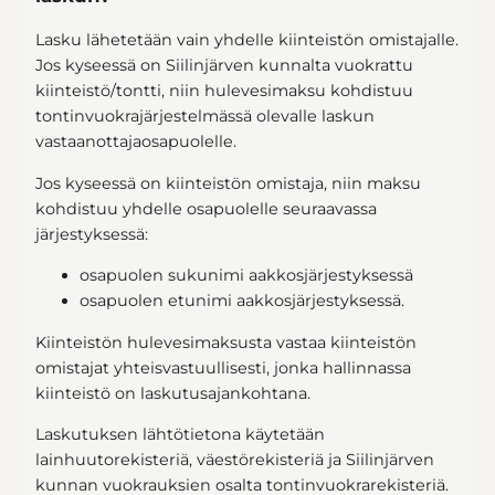
Lasku lähetetään vain yhdelle kiinteistön omistajalle.
Jos kyseessä on Siilinjärven kunnalta vuokrattu
kiinteistö/tontti, niin hulevesimaksu kohdistuu
tontinvuokrajärjestelmässä olevalle laskun
vastaanottajaosapuolelle.
Jos kyseessä on kiinteistön omistaja, niin maksu
kohdistuu yhdelle osapuolelle seuraavassa
järjestyksessä:
osapuolen sukunimi aakkosjärjestyksessä
osapuolen etunimi aakkosjärjestyksessä.
Kiinteistön hulevesimaksusta vastaa kiinteistön
omistajat yhteisvastuullisesti, jonka hallinnassa
kiinteistö on laskutusajankohtana.
Laskutuksen lähtötietona käytetään
lainhuutorekisteriä, väestörekisteriä ja Siilinjärven
kunnan vuokrauksien osalta tontinvuokrarekisteriä.