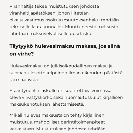
Viranhaltija tekee muistutuksen johdosta
viranhaltijapäätöksen, johon liitetään
oikaisuvaatimus osoitus (muutoksenhaku tehdään
tekniselle lautakunnalle). Muuttuneesta maksusta
lähetään maksuvelvolliselle uusi lasku.
Täytyykö hulevesimaksu maksaa, jos siinä
on virhe?
Hulevesimaksu on julkisoikeudellinen maksu ja
suoraan ulosottokelpoinen ilman oikeuden päätöstä
tai määräystä.
Erääntyneelle laskulle on suoritettava voimassa
oleva viivästyskorko sekä huomautuskulut kirjallisen
maksukehotuksen lähettämisestä.
Mikäli hulevesimaksusta on tehty kirjallinen
muistutus, mahdolliset perintätoimenpiteet
katkaistaan. Muistutuksen johdosta tehdään