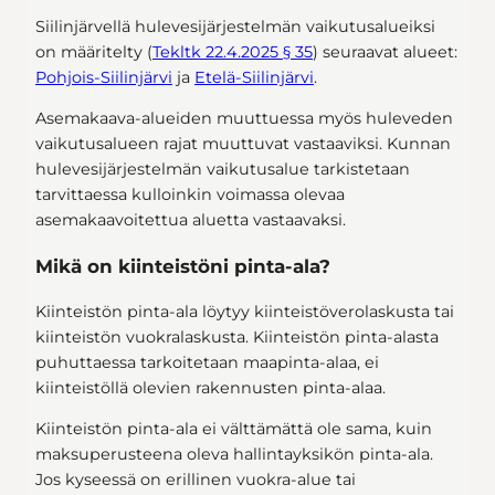
Siilinjärvellä hulevesijärjestelmän vaikutusalueiksi
on määritelty (
Tekltk 22.4.2025 § 35
) seuraavat alueet:
Pohjois-Siilinjärvi
ja
Etelä-Siilinjärvi
.
Asemakaava-alueiden muuttuessa myös huleveden
vaikutusalueen rajat muuttuvat vastaaviksi. Kunnan
hulevesijärjestelmän vaikutusalue tarkistetaan
tarvittaessa kulloinkin voimassa olevaa
asemakaavoitettua aluetta vastaavaksi.
Mikä on kiinteistöni pinta-ala?
Kiinteistön pinta-ala löytyy kiinteistöverolaskusta tai
kiinteistön vuokralaskusta. Kiinteistön pinta-alasta
puhuttaessa tarkoitetaan maapinta-alaa, ei
kiinteistöllä olevien rakennusten pinta-alaa.
Kiinteistön pinta-ala ei välttämättä ole sama, kuin
maksuperusteena oleva hallintayksikön pinta-ala.
Jos kyseessä on erillinen vuokra-alue tai