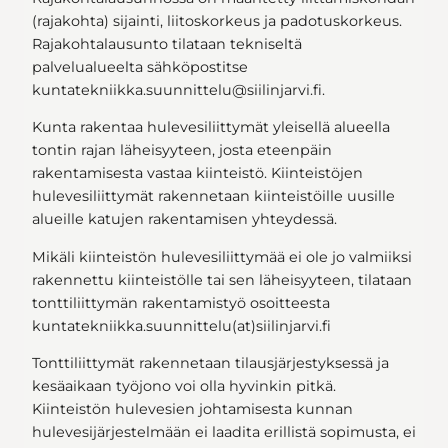
(rajakohta) sijainti, liitoskorkeus ja padotuskorkeus.
Rajakohtalausunto tilataan tekniseltä
palvelualueelta sähköpostitse
kuntatekniikka.suunnittelu@siilinjarvi.fi.
Kunta rakentaa hulevesiliittymät yleisellä alueella
tontin rajan läheisyyteen, josta eteenpäin
rakentamisesta vastaa kiinteistö. Kiinteistöjen
hulevesiliittymät rakennetaan kiinteistöille uusille
alueille katujen rakentamisen yhteydessä.
Mikäli kiinteistön hulevesiliittymää ei ole jo valmiiksi
rakennettu kiinteistölle tai sen läheisyyteen, tilataan
tonttiliittymän rakentamistyö osoitteesta
kuntatekniikka.suunnittelu(at)siilinjarvi.fi
Tonttiliittymät rakennetaan tilausjärjestyksessä ja
kesäaikaan työjono voi olla hyvinkin pitkä.
Kiinteistön hulevesien johtamisesta kunnan
hulevesijärjestelmään ei laadita erillistä sopimusta, ei