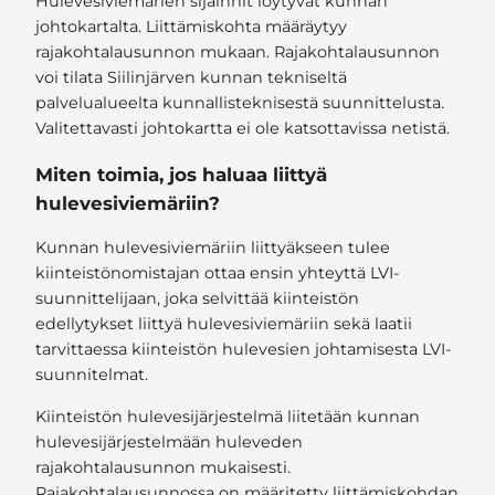
Hulevesiviemärien sijainnit löytyvät kunnan
johtokartalta. Liittämiskohta määräytyy
rajakohtalausunnon mukaan. Rajakohtalausunnon
voi tilata Siilinjärven kunnan tekniseltä
palvelualueelta kunnallisteknisestä suunnittelusta.
Valitettavasti johtokartta ei ole katsottavissa netistä.
Miten toimia, jos haluaa liittyä
hulevesiviemäriin?
Kunnan hulevesiviemäriin liittyäkseen tulee
kiinteistönomistajan ottaa ensin yhteyttä LVI-
suunnittelijaan, joka selvittää kiinteistön
edellytykset liittyä hulevesiviemäriin sekä laatii
tarvittaessa kiinteistön hulevesien johtamisesta LVI-
suunnitelmat.
Kiinteistön hulevesijärjestelmä liitetään kunnan
hulevesijärjestelmään huleveden
rajakohtalausunnon mukaisesti.
Rajakohtalausunnossa on määritetty liittämiskohdan