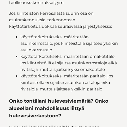
teollisuusrakennukset, ym.
Jos kiinteistön kerrosalasta suurin osa on
asuinrakennuksia, tarkennetaan
käyttötarkoitusluokkaa seuraavassa järjestyksessä:
käyttötarkoitukseksi määritetään
asuinkerrostalo, jos kiinteistöllä sijaitsee yksikin
asuinkerrostalo
käyttötarkoitukseksi määritetään omakotitalo,
jos kiinteistöllä ei sijaitse asuinkerrostaloja eikä
rivitaloja, mutta sijaitsee yksi omakotitalo
käyttötarkoitukseksi määritetään paritalo, jos
kiinteistöllä ei sijaitse asuinkerrostaloja eikä
rivitaloja, mutta sijaitsee yksikin paritalo
Onko tontillani hulevesiviemäriä? Onko
alueellani mahdollisuus liittyä
hulevesiverkostoon?