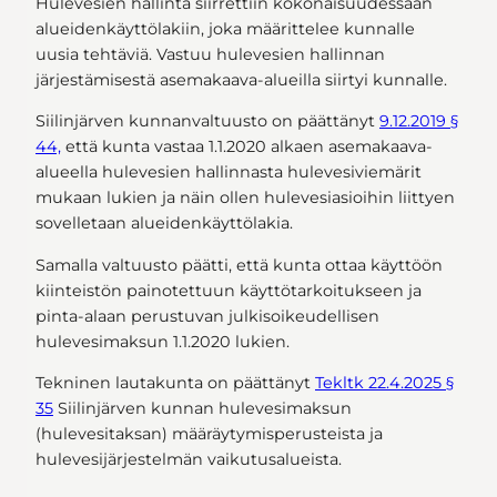
Hulevesien hallinta siirrettiin kokonaisuudessaan
alueidenkäyttölakiin, joka määrittelee kunnalle
uusia tehtäviä. Vastuu hulevesien hallinnan
järjestämisestä asemakaava-alueilla siirtyi kunnalle.
Siilinjärven kunnanvaltuusto on päättänyt
9.12.2019 §
44,
että kunta vastaa 1.1.2020 alkaen asemakaava-
alueella hulevesien hallinnasta hulevesiviemärit
mukaan lukien ja näin ollen hulevesiasioihin liittyen
sovelletaan alueidenkäyttölakia.
Samalla valtuusto päätti, että kunta ottaa käyttöön
kiinteistön painotettuun käyttötarkoitukseen ja
pinta-alaan perustuvan julkisoikeudellisen
hulevesimaksun 1.1.2020 lukien.
Tekninen lautakunta on päättänyt
Tekltk 22.4.2025 §
35
Siilinjärven kunnan hulevesimaksun
(hulevesitaksan) määräytymisperusteista ja
hulevesijärjestelmän vaikutusalueista.