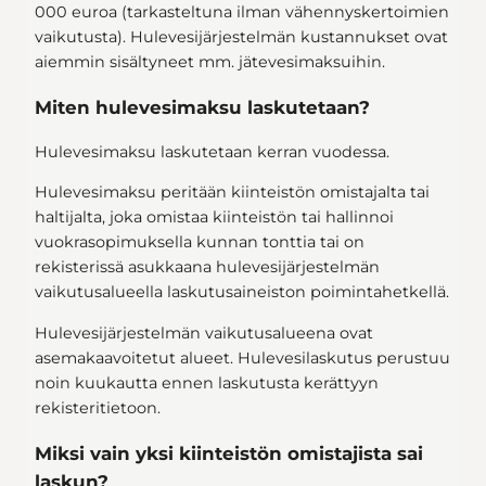
000 euroa (tarkasteltuna ilman vähennyskertoimien
vaikutusta). Hulevesijärjestelmän kustannukset ovat
aiemmin sisältyneet mm. jätevesimaksuihin.
Miten hulevesimaksu laskutetaan?
Hulevesimaksu laskutetaan kerran vuodessa.
Hulevesimaksu peritään kiinteistön omistajalta tai
haltijalta, joka omistaa kiinteistön tai hallinnoi
vuokrasopimuksella kunnan tonttia tai on
rekisterissä asukkaana hulevesijärjestelmän
vaikutusalueella laskutusaineiston poimintahetkellä.
Hulevesijärjestelmän vaikutusalueena ovat
asemakaavoitetut alueet. Hulevesilaskutus perustuu
noin kuukautta ennen laskutusta kerättyyn
rekisteritietoon.
Miksi vain yksi kiinteistön omistajista sai
laskun?