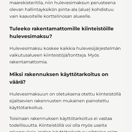
maarekisteritila, niin hulevesimaksun perusteena
olevan hallintayksikön pinta-ala (alue) kohdistuu
vain kaavoitelle korttelinosan alueelle.
Tuleeko rakentamattomille kiinteistöille
hulevesimaksu?
Hulevesimaksu koskee kaikkia hulevesijärjestelmän
vaikutusalueen kiinteistöjä/tontteja. Myös
rakentamattomia.
Miksi rakennuksen käyttötarkoitus on
väärä?
Hulevesimaksuun on oletuksena otettu kiinteistöllä
sijaitsevien rakennusten mukainen painotettu
käyttötarkoitus.
Toisinaan rakennuksen käyttötarkoitus ei vastaa
todellisuutta. Kiinteistöllä voi olla myös useita