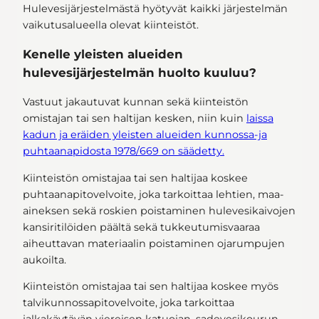
Hulevesijärjestelmästä hyötyvät kaikki järjestelmän
vaikutusalueella olevat kiinteistöt.
Kenelle yleisten alueiden
hulevesijärjestelmän huolto kuuluu?
Vastuut jakautuvat kunnan sekä kiinteistön
omistajan tai sen haltijan kesken, niin kuin
laissa
kadun ja eräiden yleisten alueiden kunnossa-ja
puhtaanapidosta 1978/669 on säädetty.
Kiinteistön omistajaa tai sen haltijaa koskee
puhtaanapitovelvoite, joka tarkoittaa lehtien, maa-
aineksen sekä roskien poistaminen hulevesikaivojen
kansiritilöiden päältä sekä tukkeutumisvaaraa
aiheuttavan materiaalin poistaminen ojarumpujen
aukoilta.
Kiinteistön omistajaa tai sen haltijaa koskee myös
talvikunnossapitovelvoite, joka tarkoittaa
jalkakäytävän viereisen katuojan, sadevesikourun,