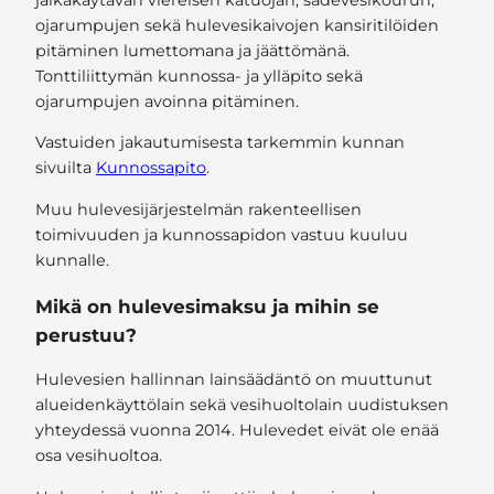
ojarumpujen sekä hulevesikaivojen kansiritilöiden
pitäminen lumettomana ja jäättömänä.
Tonttiliittymän kunnossa- ja ylläpito sekä
ojarumpujen avoinna pitäminen.
Vastuiden jakautumisesta tarkemmin kunnan
sivuilta
Kunnossapito
.
Muu hulevesijärjestelmän rakenteellisen
toimivuuden ja kunnossapidon vastuu kuuluu
kunnalle.
Mikä on hulevesimaksu ja mihin se
perustuu?
Hulevesien hallinnan lainsäädäntö on muuttunut
alueidenkäyttölain sekä vesihuoltolain uudistuksen
yhteydessä vuonna 2014. Hulevedet eivät ole enää
osa vesihuoltoa.