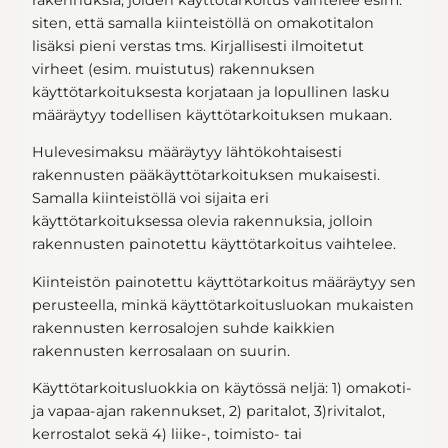
rakennuksia, joiden käyttötarkoitus vaihtelee esim.
siten, että samalla kiinteistöllä on omakotitalon
lisäksi pieni verstas tms. Kirjallisesti ilmoitetut
virheet (esim. muistutus) rakennuksen
käyttötarkoituksesta korjataan ja lopullinen lasku
määräytyy todellisen käyttötarkoituksen mukaan.
Hulevesimaksu määräytyy lähtökohtaisesti
rakennusten pääkäyttötarkoituksen mukaisesti.
Samalla kiinteistöllä voi sijaita eri
käyttötarkoituksessa olevia rakennuksia, jolloin
rakennusten painotettu käyttötarkoitus vaihtelee.
Kiinteistön painotettu käyttötarkoitus määräytyy sen
perusteella, minkä käyttötarkoitusluokan mukaisten
rakennusten kerrosalojen suhde kaikkien
rakennusten kerrosalaan on suurin.
Käyttötarkoitusluokkia on käytössä neljä: 1) omakoti-
ja vapaa-ajan rakennukset, 2) paritalot, 3)rivitalot,
kerrostalot sekä 4) liike-, toimisto- tai