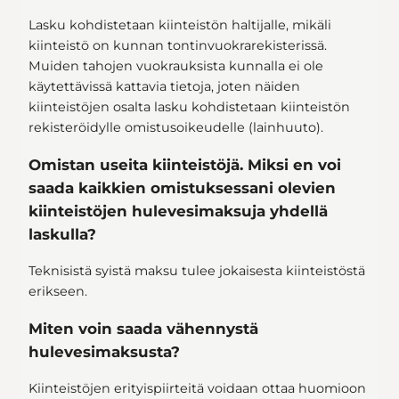
Lasku kohdistetaan kiinteistön haltijalle, mikäli
kiinteistö on kunnan tontinvuokrarekisterissä.
Muiden tahojen vuokrauksista kunnalla ei ole
käytettävissä kattavia tietoja, joten näiden
kiinteistöjen osalta lasku kohdistetaan kiinteistön
rekisteröidylle omistusoikeudelle (lainhuuto).
Omistan useita kiinteistöjä. Miksi en voi
saada kaikkien omistuksessani olevien
kiinteistöjen hulevesimaksuja yhdellä
laskulla?
Teknisistä syistä maksu tulee jokaisesta kiinteistöstä
erikseen.
Miten voin saada vähennystä
hulevesimaksusta?
Kiinteistöjen erityispiirteitä voidaan ottaa huomioon