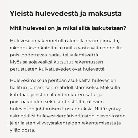
Yleistä hulevedestä ja maksusta
Mitä hulevesi on ja miksi siitä laskutetaan?
Hulevesi on rakennetulla alueella maan pinnalta,
rakennuksen katolta ja muilta vastaavilta pinnoilta
pois johdettavaa sade- tai sulamisvettä.
Myös salaojavesiksi kutsutut rakennusten
perustusten kuivatusvedet ovat hulevettä.
Hulevesimaksua peritään asukkailta hulevesien
hallitun johtamisen mahdollistamiseksi. Maksulla
katetaan yleisten alueiden kuten katu- ja
puistoalueiden sekä kiinteistöiltä tulevien
hulevesien johtamisen kustannuksia. Niitä syntyy
esimerkiksi hulevesiviemäriverkoston, ojaverkoston
ja erilaisten viivytysrakenteiden rakentamisesta ja
ylläpidosta.