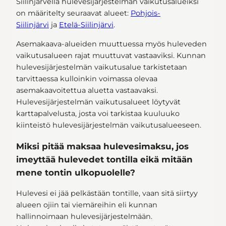
Siilinjärvellä hulevesijärjestelmän vaikutusalueiksi
on määritelty seuraavat alueet:
Pohjois-
Siilinjärvi
ja
Etelä-Siilinjärvi
.
Asemakaava-alueiden muuttuessa myös huleveden
vaikutusalueen rajat muuttuvat vastaaviksi. Kunnan
hulevesijärjestelmän vaikutusalue tarkistetaan
tarvittaessa kulloinkin voimassa olevaa
asemakaavoitettua aluetta vastaavaksi.
Hulevesijärjestelmän vaikutusalueet löytyvät
karttapalvelusta, josta voi tarkistaa kuuluuko
kiinteistö hulevesijärjestelmän vaikutusalueeseen.
Miksi pitää maksaa hulevesimaksu, jos
imeyttää hulevedet tontilla eikä mitään
mene tontin ulkopuolelle?
Hulevesi ei jää pelkästään tontille, vaan sitä siirtyy
alueen ojiin tai viemäreihin eli kunnan
hallinnoimaan hulevesijärjestelmään.