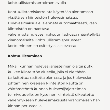
kohtuullistamiskertoimen avulla.
Kohtuullistamiskerrointa käytetään alentamaan
yksittäisen kiinteistön hulevesimaksua.
Hulevesimaksua ei alenneta automaattisesti, vaan
kiinteistön on haettava
vähennystä hulevesimaksuun laskussa määritellyltä
viranomaiselta. Kohtuullistamisperusteet
kertoimineen on esitetty alla olevassa:
Kohtuullistaminen
Mikäli kunnan hulevesijärjestelmän oja tai putki
kulkee kiinteistön alueella, jolla ei ole tähän
tarkoitettua rasitetta olemassa ja jos hulevesien
johtaminen kyseisen kiin­teis­tön kautta on
välttämätöntä kunnan hulevesijärjestelmän
toimivuudelle, on ky­sei­nen kiinteistö oikeutettu
vähennykseen hulevesimaksusta viranomaisen har­
kin­nan perusteella.