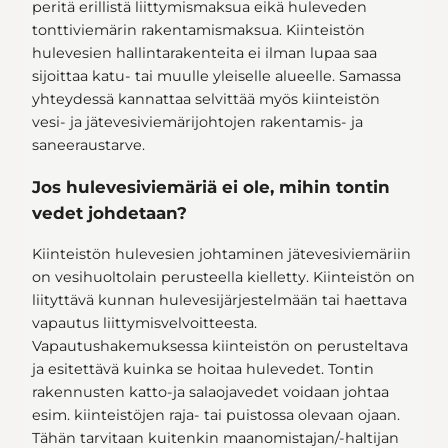
peritä erillistä liittymismaksua eikä huleveden
tonttiviemärin rakentamismaksua. Kiinteistön
hulevesien hallintarakenteita ei ilman lupaa saa
sijoittaa katu- tai muulle yleiselle alueelle. Samassa
yhteydessä kannattaa selvittää myös kiinteistön
vesi- ja jätevesiviemärijohtojen rakentamis- ja
saneeraustarve.
Jos hulevesiviemäriä ei ole, mihin tontin
vedet johdetaan?
Kiinteistön hulevesien johtaminen jätevesiviemäriin
on vesihuoltolain perusteella kielletty. Kiinteistön on
liityttävä kunnan hulevesijärjestelmään tai haettava
vapautus liittymisvelvoitteesta.
Vapautushakemuksessa kiinteistön on perusteltava
ja esitettävä kuinka se hoitaa hulevedet. Tontin
rakennusten katto-ja salaojavedet voidaan johtaa
esim. kiinteistöjen raja- tai puistossa olevaan ojaan.
Tähän tarvitaan kuitenkin maanomistajan/-haltijan