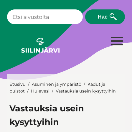
Siirry
sisältöön
Hae
Etusivu
Asuminen ja ympäristö
Kadut ja
puistot
Hulevesi
Vastauksia usein kysyttyihin
Vastauksia usein
kysyttyihin