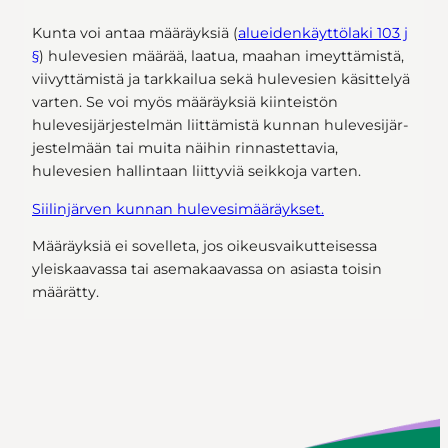
Kunta voi antaa määräyksiä (
alueidenkäyttölaki 103 j
§
) hulevesien määrää, laatua, maahan imeyt­tä­mis­tä,
viivyttämistä ja tarkkailua sekä hulevesien käsittelyä
varten. Se voi myös määräyksiä kiinteistön
hulevesijärjestelmän liittämistä kunnan hu­le­ve­si­jär­
jes­tel­mään tai muita näihin rinnastettavia,
hulevesien hallintaan liittyviä seikkoja var­ten.
Siilinjärven kunnan hulevesimääräykset.
Määräyksiä ei sovelleta, jos oikeusvaikutteisessa
yleiskaavassa tai ase­ma­kaa­vas­sa on asiasta toisin
määrätty.