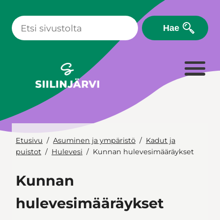
Siirry
sisältöön
Hae
Etusivu
Asuminen ja ympäristö
Kadut ja
puistot
Hulevesi
Kunnan hulevesimääräykset
Kunnan
hulevesimääräykset