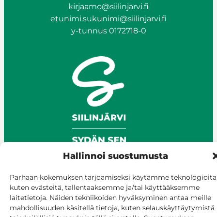
kirjaamo@siilinjarvi.fi
etunimi.sukunimi@siilinjarvi.fi
y-tunnus 0172718-0
Hallinnoi suostumusta
Parhaan kokemuksen tarjoamiseksi käytämme teknologioita
kuten evästeitä, tallentaaksemme ja/tai käyttääksemme
© Siilinjärvi 2025
laitetietoja. Näiden tekniikoiden hyväksyminen antaa meille
Anna palautetta
mahdollisuuden käsitellä tietoja, kuten selauskäyttäytymistä