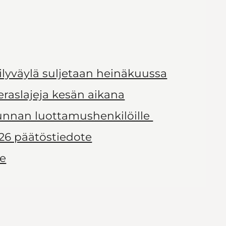
ilyväylä suljetaan heinäkuussa
ieraslajeja kesän aikana
kunnan luottamushenkilöille
26 päätöstiedote
le