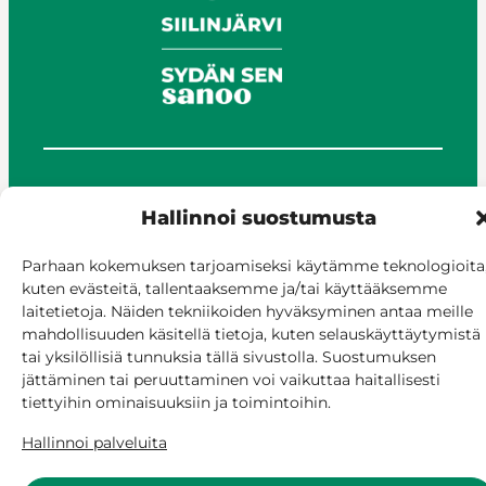
© Siilinjärvi 2025
Hallinnoi suostumusta
Anna palautetta
Asioi verkossa
Parhaan kokemuksen tarjoamiseksi käytämme teknologioita
Laskutus ja maksaminen
kuten evästeitä, tallentaaksemme ja/tai käyttääksemme
Saavutettavuus
laitetietoja. Näiden tekniikoiden hyväksyminen antaa meille
Evästekäytäntö
mahdollisuuden käsitellä tietoja, kuten selauskäyttäytymistä
tai yksilöllisiä tunnuksia tällä sivustolla. Suostumuksen
Hallitse suostumusta
jättäminen tai peruuttaminen voi vaikuttaa haitallisesti
tiettyihin ominaisuuksiin ja toimintoihin.
Hallinnoi palveluita