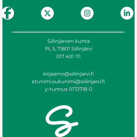
Siilinjärven kunta
PL 5, 71801 Siilinjärvi
017 401 111
kirjaamo@siilinjarvi.fi
etunimi.sukunimi@siilinjarvi.fi
y-tunnus 0172718-0