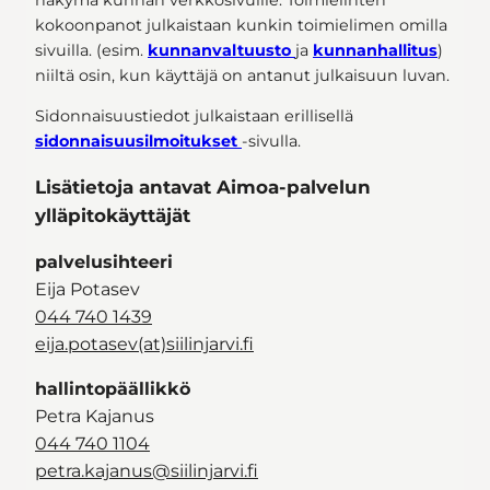
kokoonpanot julkaistaan kunkin toimielimen omilla
sivuilla. (esim.
kunnanvaltuusto
ja
kunnanhallitus
)
niiltä osin, kun käyttäjä on antanut julkaisuun luvan.
Sidonnaisuustiedot julkaistaan erillisellä
sidonnaisuusilmoitukset
-sivulla.
Lisätietoja antavat Aimoa-palvelun
ylläpitokäyttäjät
palvelusihteeri
Eija Potasev
044 740 1439
eija.potasev(at)siilinjarvi.fi
hallintopäällikkö
Petra Kajanus
044 740 1104
petra.kajanus@siilinjarvi.fi