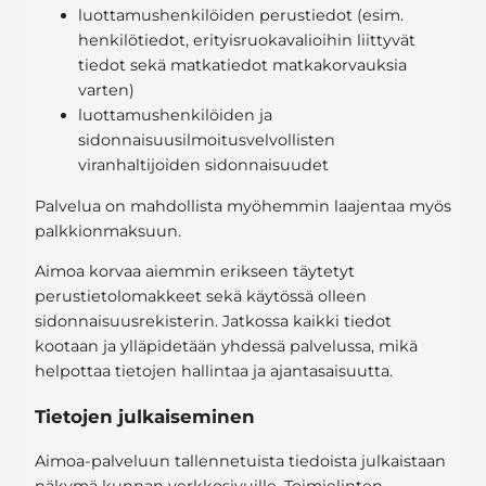
luottamushenkilöiden perustiedot (esim.
henkilötiedot, erityisruokavalioihin liittyvät
tiedot sekä matkatiedot matkakorvauksia
varten)
luottamushenkilöiden ja
sidonnaisuusilmoitusvelvollisten
viranhaltijoiden sidonnaisuudet
Palvelua on mahdollista myöhemmin laajentaa myös
palkkionmaksuun.
Aimoa korvaa aiemmin erikseen täytetyt
perustietolomakkeet sekä käytössä olleen
sidonnaisuusrekisterin. Jatkossa kaikki tiedot
kootaan ja ylläpidetään yhdessä palvelussa, mikä
helpottaa tietojen hallintaa ja ajantasaisuutta.
Tietojen julkaiseminen
Aimoa-palveluun tallennetuista tiedoista julkaistaan
näkymä kunnan verkkosivuille. Toimielinten