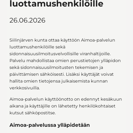
luottamushenkilöille
26.06.2026
Siilinjärven kunta ottaa käyttöön Aimoa-palvelun
luottamushenkilöille sekä
sidonnaisuusilmoitusvelvollisille viranhaltijoille.
Palvelu mahdollistaa omien perustietojen ylläpidon
sekä sidonnaisuusilmoitusten tekemisen ja
päivittämisen sähköisesti. Lisäksi käyttäjät voivat
hallita omien tietojensa julkaisemista kunnan
verkkosivuilla.
Aimoa-palvelun käyttöönotto on edennyt kesäkuun
aikana ja käyttäjille on lähetetty henkilökohtaiset
kutsut sähköpostitse.
Aimoa-palvelussa ylläpidetään