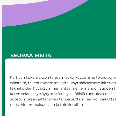
SEURAA MEITÄ
Parhaan kokemuksen tarjoamiseksi käytämme teknologioi
evästeitä, tallentaaksemme ja/tai käyttääksemme laitetiet
tekniikoiden hyväksyminen antaa meille mahdollisuuden käs
kuten selauskäyttäytymistä tai yksilöllisiä tunnuksia tällä s
Suostumuksen jättäminen tai peruuttaminen voi vaikuttaa h
tiettyihin ominaisuuksiin ja toimintoihin.
© Siilinjärvi 2025
Anna palautetta
Asioi