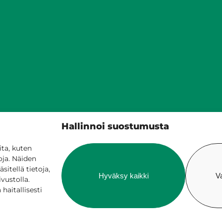
Siilinjärven kunta
Hallinnoi suostumusta
PL 5, 71801 Siilinjärvi
017 401 111
ta, kuten
oja. Näiden
itellä tietoja,
Hyväksy kaikki
V
ivustolla.
aitallisesti
 verkossa
Laskutus ja maksaminen
Saavutetta