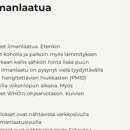
manlaatua
eet ilmanlaatua. Etenkin
ovat koholla ja paikoin myös lämmityksen
kaan kallis sähkön hinta lisää puun
ä ilmanlaatu on pysynyt vielä tyydyttävällä
sa hengitettävien hiukkasten (PM10)
milla viikonlopun aikana. Myös
neet WHO:n ohjearvotason. Kuivien
lokset ovat nähtävissä verkkosivulla
ilmanlaatusivuilla
okset ovat nähtävissä myös Siilinjärvi-