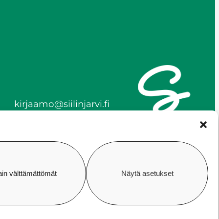
kirjaamo@siilinjarvi.fi
etunimi.sukunimi@siilinjar
vi.fi
y-tunnus 0172718-0
ain välttämättömät
Näytä asetukset
vuus
Evästekäytäntö
Hallitse suostumusta