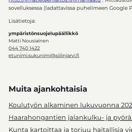
sovelluksessa (ladattavissa puhelimeen Google Pl
Lisätietoja:
ympäristönsuojelupäällikkö
Matti Nousiainen
044 740 1422
etunimi.sukunimi@siilinjarvi.fi
Muita ajankohtaisia
Koulutyön alkaminen lukuvuonna 202
Haarahongantien jalankulku- ja pyörä
Kunta kartoittaa ja torjuu haitallisia v