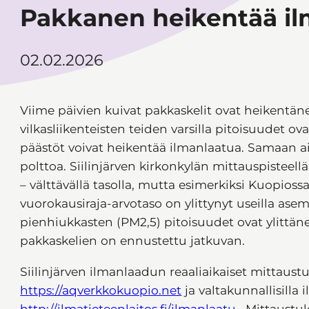
Pakkanen heikentää il
02.02.2026
Viime päivien kuivat pakkaskelit ovat heikentän
vilkasliikenteisten teiden varsilla pitoisuudet 
päästöt voivat heikentää ilmanlaatua. Samaan ai
polttoa. Siilinjärven kirkonkylän mittauspisteell
– välttävällä tasolla, mutta esimerkiksi Kuopios
vuorokausiraja-arvotaso on ylittynyt useilla ase
pienhiukkasten (PM2,5) pitoisuudet ovat ylittä
pakkaskelien on ennustettu jatkuvan.
Siilinjärven ilmanlaadun reaaliaikaiset mittaustu
https://aqverkkokuopio.net
ja valtakunnallisilla 
http://ilmatieteenlaitos.fi/ilmanlaatu
. Mittaustul