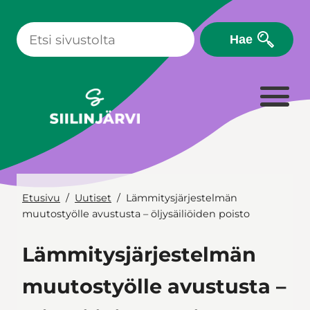
Siirry
sisältöön
Hae
Etusivu
Uutiset
Lämmitysjärjestelmän
muutostyölle avustusta – öljysäiliöiden poisto
Lämmitysjärjestelmän
muutostyölle avustusta –