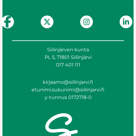
Siilinjärven kunta
PL 5, 71801 Siilinjärvi
017 401 111
kirjaamo@siilinjarvi.fi
etunimi.sukunimi@siilinjarvi.fi
y-tunnus 0172718-0