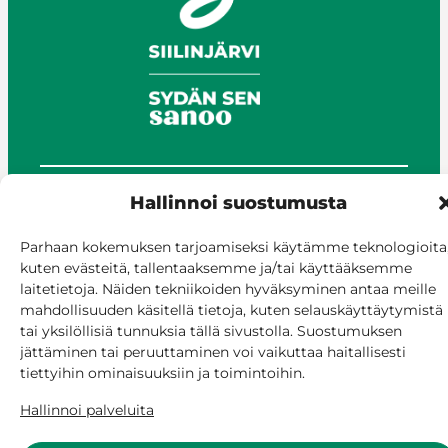
Hallinnoi suostumusta
© Siilinjärvi 2025
Anna palautetta
Parhaan kokemuksen tarjoamiseksi käytämme teknologioita
Asioi verkossa
kuten evästeitä, tallentaaksemme ja/tai käyttääksemme
Laskutus ja maksaminen
laitetietoja. Näiden tekniikoiden hyväksyminen antaa meille
mahdollisuuden käsitellä tietoja, kuten selauskäyttäytymistä
Saavutettavuus
tai yksilöllisiä tunnuksia tällä sivustolla. Suostumuksen
Evästekäytäntö
jättäminen tai peruuttaminen voi vaikuttaa haitallisesti
Hallitse suostumusta
tiettyihin ominaisuuksiin ja toimintoihin.
Hallinnoi palveluita