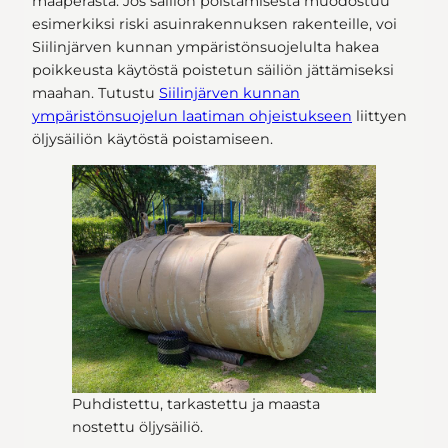
maaperästä. Jos säiliön poistamisesta muodostuu
esimerkiksi riski asuinrakennuksen rakenteille, voi
Siilinjärven kunnan ympäristönsuojelulta hakea
poikkeusta käytöstä poistetun säiliön jättämiseksi
maahan. Tutustu
Siilinjärven kunnan
ympäristönsuojelun laatiman ohjeistukseen
liittyen
öljysäiliön käytöstä poistamiseen.
Puhdistettu, tarkastettu ja maasta
nostettu öljysäiliö.