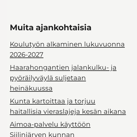
Muita ajankohtaisia
Koulutyön alkaminen lukuvuonna
2026-2027
Haarahongantien jalankulku- ja
pyöräilyväylä suljetaan
heinäkuussa
Kunta kartoittaa ja torjuu
haitallisia vieraslajeja kesän aikana
Aimoa-palvelu käyttöön
Siilinjärven kunnan