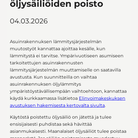
öljysäiliöiden poisto
04.03.2026
Asuinrakennuksen lämmitysjärjestelmän
muutostyöt kannattaa ajoittaa kesälle, kun
lämmitystä ei tarvitse. Ympärivuotiseen asumiseen
tarkoitettujen asuinrakennusten
lämmitysjärjestelmän muuttamiselle on saatavilla
avustusta. Kun suunnitteilla on vaihtaa
asuinrakennuksen öljylämmitys
ympäristöystävällisempään vaihtoehtoon, kannattaa
käydä kurkkaamassa lisätietoa
Elinvoimakeskuksen
avustuksen hakemisesta kertovalta sivulta
.
Käytöstä poistettu öljysäiliö on jätettä ja tulee
ensisijaisesti puhdistaa sekä hävittää
asianmukaisesti. Maanalaiset öljysäiliöt tulee poistaa