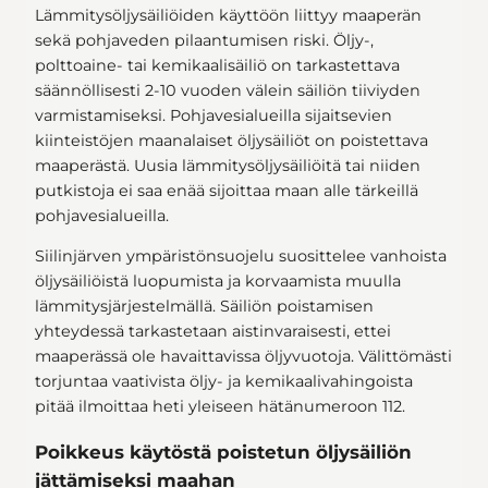
Lämmitysöljysäiliöiden käyttöön liittyy maaperän
sekä pohjaveden pilaantumisen riski. Öljy-,
polttoaine- tai kemikaalisäiliö on tarkastettava
säännöllisesti 2-10 vuoden välein säiliön tiiviyden
varmistamiseksi. Pohjavesialueilla sijaitsevien
kiinteistöjen maanalaiset öljysäiliöt on poistettava
maaperästä. Uusia lämmitysöljysäiliöitä tai niiden
putkistoja ei saa enää sijoittaa maan alle tärkeillä
pohjavesialueilla.
Siilinjärven ympäristönsuojelu suosittelee vanhoista
öljysäiliöistä luopumista ja korvaamista muulla
lämmitysjärjestelmällä. Säiliön poistamisen
yhteydessä tarkastetaan aistinvaraisesti, ettei
maaperässä ole havaittavissa öljyvuotoja. Välittömästi
torjuntaa vaativista öljy- ja kemikaalivahingoista
pitää ilmoittaa heti yleiseen hätänumeroon 112.
Poikkeus käytöstä poistetun öljysäiliön
jättämiseksi maahan