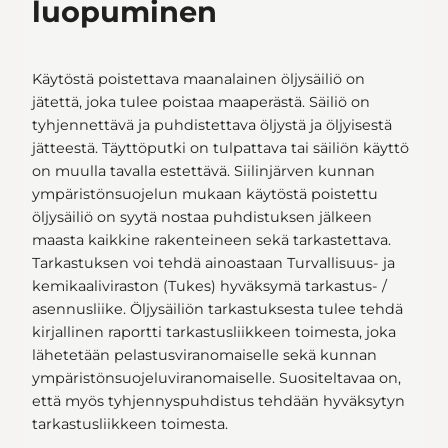
luopuminen
Käytöstä poistettava maanalainen öljysäiliö on
jätettä, joka tulee poistaa maaperästä. Säiliö on
tyhjennettävä ja puhdistettava öljystä ja öljyisestä
jätteestä. Täyttöputki on tulpattava tai säiliön käyttö
on muulla tavalla estettävä. Siilinjärven kunnan
ympäristönsuojelun mukaan käytöstä poistettu
öljysäiliö on syytä nostaa puhdistuksen jälkeen
maasta kaikkine rakenteineen sekä tarkastettava.
Tarkastuksen voi tehdä ainoastaan Turvallisuus- ja
kemikaaliviraston (Tukes) hyväksymä tarkastus- /
asennusliike. Öljysäiliön tarkastuksesta tulee tehdä
kirjallinen raportti tarkastusliikkeen toimesta, joka
lähetetään pelastusviranomaiselle sekä kunnan
ympäristönsuojeluviranomaiselle. Suositeltavaa on,
että myös tyhjennyspuhdistus tehdään hyväksytyn
tarkastusliikkeen toimesta.