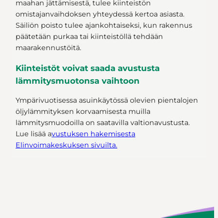
maahan jättämisestä, tulee kiinteistön
omistajanvaihdoksen yhteydessä kertoa asiasta.
Säiliön poisto tulee ajankohtaiseksi, kun rakennus
päätetään purkaa tai kiinteistöllä tehdään
maarakennustöitä.
Kiinteistöt voivat saada avustusta
lämmitysmuotonsa vaihtoon
Ympärivuotisessa asuinkäytössä olevien pientalojen
öljylämmityksen korvaamisesta muilla
lämmitysmuodoilla on saatavilla valtionavustusta.
Lue lisää a
vustuksen hakemisesta
Elinvoimakeskuksen sivuilta.