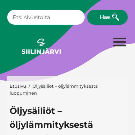
Siirry
sisältöön
Hae
Etusivu
Öljysäiliöt – öljylämmityksestä
luopuminen
Öljysäiliöt –
öljylämmityksestä