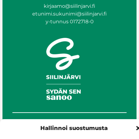
kirjaamo@siilinjarvi.fi
etunimi.sukunimi@siilinjarvi.fi
y-tunnus 0172718-0
© Siilinjärvi 2025
Hallinnoi suostumusta
Anna palautetta