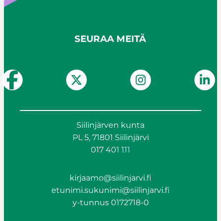
SEURAA MEITÄ
Siilinjärven kunta
PL 5, 71801 Siilinjärvi
017 401 111
kirjaamo@siilinjarvi.fi
etunimi.sukunimi@siilinjarvi.fi
y-tunnus 0172718-0