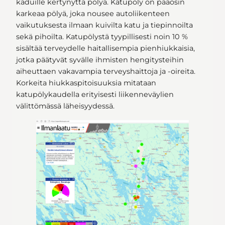
kaduille kertynyttä pölyä. Katupöly on pääosin
karkeaa pölyä, joka nousee autoliikenteen
vaikutuksesta ilmaan kuivilta katu ja tiepinnoilta
sekä pihoilta. Katupölystä tyypillisesti noin 10 %
sisältää terveydelle haitallisempia pienhiukkaisia,
jotka päätyvät syvälle ihmisten hengitysteihin
aiheuttaen vakavampia terveyshaittoja ja -oireita.
Korkeita hiukkaspitoisuuksia mitataan
katupölykaudella erityisesti liikenneväylien
välittömässä läheisyydessä.