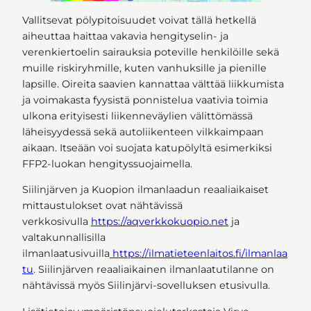
Vallitsevat pölypitoisuudet voivat tällä hetkellä
aiheuttaa haittaa vakavia hengityselin- ja
verenkiertoelin sairauksia poteville henkilöille sekä
muille riskiryhmille, kuten vanhuksille ja pienille
lapsille. Oireita saavien kannattaa välttää liikkumista
ja voimakasta fyysistä ponnistelua vaativia toimia
ulkona erityisesti liikenneväylien välittömässä
läheisyydessä sekä autoliikenteen vilkkaimpaan
aikaan. Itseään voi suojata katupölyltä esimerkiksi
FFP2-luokan hengityssuojaimella.
Siilinjärven ja Kuopion ilmanlaadun reaaliaikaiset
mittaustulokset ovat nähtävissä
verkkosivulla
https://aqverkkokuopio.net
ja
valtakunnallisilla
ilmanlaatusivuilla
https://ilmatieteenlaitos.fi/ilmanlaa
tu
. Siilinjärven reaaliaikainen ilmanlaatutilanne on
nähtävissä myös Siilinjärvi-sovelluksen etusivulla.