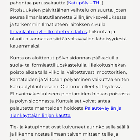
pahentaa perussairautta (
Katupöly – THL
).
Pitoisuuksien päivittäinen vaihtelu on suurta, joten
seuraa ilmanlaatutilannetta Siilinjärvi-sovelluksessa
ja tarkemmin Ilmatieteen laitoksen sivulla
Ilmanlaatu nyt – Ilmatieteen laitos
. Liikuntaa ja
ulkoilua kannattaa siirtää valtaväylien läheisyydestä
kauemmaksi.
Kunta on aloittanut pölyn sidonnan pääkaduilla
suola- tai formiaattiliuoskastelulla. Hiekoitushiekan
poisto alkaa tällä viikolla. Valitettavasti moottoritien,
kantateiden ja Viitosen pölyäminen vaikuttaa eniten
katupölytilanteeseen. Olemme olleet yhteydessä
Elinvoimakeskukseen pientareiden hiekan poistosta
ja pölyn sidonnasta. Kuntalaiset voivat antaa
palautetta maanteiden hoidosta
Palauteväylän ja
Tienkäyttäjän linjan kautta.
Tie- ja katupinnat ovat kuivuneet aurinkoisella säällä
ja liikenne nostaa ilmaan talven mittaan teille ja