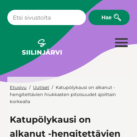
Siirry
sisältöön
Hae
Etusivu
Uutiset
Katupölykausi on alkanut -
hengitettävien hiukkasten pitoisuudet ajoittain
korkealla
Katupölykausi on
alkanut -hengitettävien