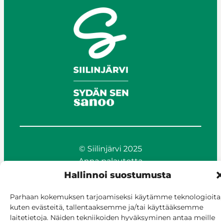
© Siilinjärvi 2025
Anna palautetta
Asioi verkossa
Hallinnoi suostumusta
Laskutus ja maksaminen
Parhaan kokemuksen tarjoamiseksi käytämme teknologioita
Saavutettavuus
kuten evästeitä, tallentaaksemme ja/tai käyttääksemme
Evästekäytäntö
laitetietoja. Näiden tekniikoiden hyväksyminen antaa meille