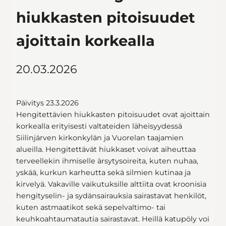
hiukkasten pitoisuudet
ajoittain korkealla
20.03.2026
Päivitys 23.3.2026
Hengitettävien hiukkasten pitoisuudet ovat ajoittain
korkealla erityisesti valtateiden läheisyydessä
Siilinjärven kirkonkylän ja Vuorelan taajamien
alueilla. Hengitettävät hiukkaset voivat aiheuttaa
terveellekin ihmiselle ärsytysoireita, kuten nuhaa,
yskää, kurkun karheutta sekä silmien kutinaa ja
kirvelyä. Vakaville vaikutuksille alttiita ovat kroonisia
hengityselin- ja sydänsairauksia sairastavat henkilöt,
kuten astmaatikot sekä sepelvaltimo- tai
keuhkoahtaumatautia sairastavat. Heillä katupöly voi