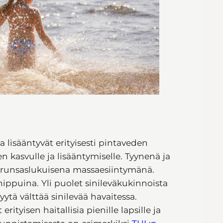
ka lisääntyvät erityisesti pintaveden
 kasvulle ja lisääntymiselle. Tyynenä ja
yä runsaslukuisena massaesiintymänä.
hippuina. Yli puolet sinileväkukinnoista
ytä välttää sinilevää havaitessa.
ityisen haitallisia pienille lapsille ja