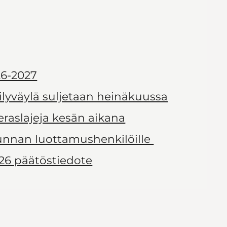
6-2027
ilyväylä suljetaan heinäkuussa
ieraslajeja kesän aikana
kunnan luottamushenkilöille
26 päätöstiedote