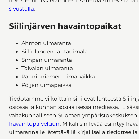
myös lemmikkieläimille. Lisätietoa sinilevistä j
sivustolla
.
Siilinjärven havaintopaikat
Ahmon uimaranta
Siilinlahden rantauimala
Simpan uimaranta
Toivalan uimaranta
Panninniemen uimapaikka
Pöljän uimapaikka
Tiedotamme viikoittain sinilevätilanteesta Siilinj
osiossa ja kunnan sosiaalisessa mediassa. Lisä
valtakunnalliseen Suomen ympäristökeskuksen
havaintopalveluun
. Mikäli sinilevää esiintyy hav
uimarannalle jätettävällä kirjallisella tiedotteella