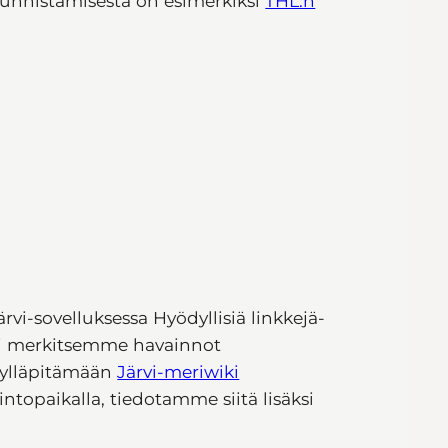
a tunnistamisesta on esimerkiksi
THL:n
ärvi-sovelluksessa Hyödyllisiä linkkejä-
ksi merkitsemme havainnot
 ylläpitämään
Järvi-meriwiki
aintopaikalla, tiedotamme siitä lisäksi
.