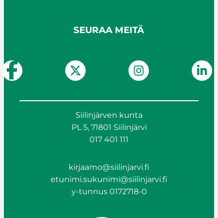
SEURAA MEITÄ
Siilinjärven kunta
PL 5, 71801 Siilinjärvi
017 401 111
kirjaamo@siilinjarvi.fi
etunimi.sukunimi@siilinjarvi.fi
y-tunnus 0172718-0