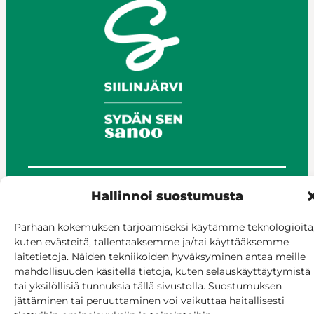
Hallinnoi suostumusta
© Siilinjärvi 2025
Anna palautetta
Parhaan kokemuksen tarjoamiseksi käytämme teknologioita
Asioi verkossa
kuten evästeitä, tallentaaksemme ja/tai käyttääksemme
Laskutus ja maksaminen
laitetietoja. Näiden tekniikoiden hyväksyminen antaa meille
Saavutettavuus
mahdollisuuden käsitellä tietoja, kuten selauskäyttäytymistä
tai yksilöllisiä tunnuksia tällä sivustolla. Suostumuksen
Evästekäytäntö
jättäminen tai peruuttaminen voi vaikuttaa haitallisesti
Hallitse suostumusta