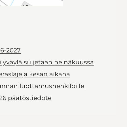
6-2027
ilyväylä suljetaan heinäkuussa
ieraslajeja kesän aikana
kunnan luottamushenkilöille
26 päätöstiedote