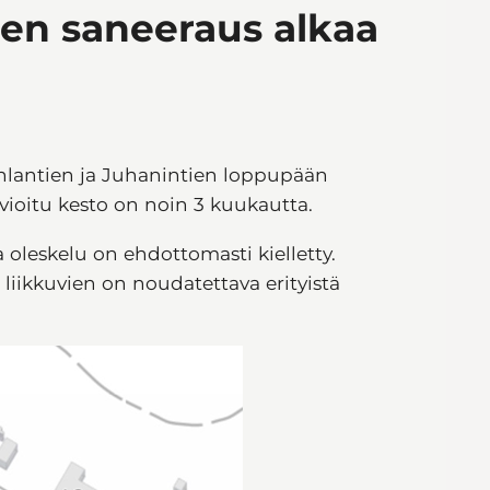
ien saneeraus alkaa
Venlantien ja Juhanintien loppupään
arvioitu kesto on noin 3 kuukautta.
 oleskelu on ehdottomasti kielletty.
liikkuvien on noudatettava erityistä