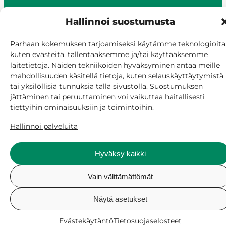
Hallinnoi suostumusta
© Siilinjärvi 2025
Parhaan kokemuksen tarjoamiseksi käytämme teknologioita
kuten evästeitä, tallentaaksemme ja/tai käyttääksemme
Anna palautetta
laitetietoja. Näiden tekniikoiden hyväksyminen antaa meille
Asioi verkossa
mahdollisuuden käsitellä tietoja, kuten selauskäyttäytymistä
Laskutus ja maksaminen
tai yksilöllisiä tunnuksia tällä sivustolla. Suostumuksen
Saavutettavuus
jättäminen tai peruuttaminen voi vaikuttaa haitallisesti
Evästekäytäntö
tiettyihin ominaisuuksiin ja toimintoihin.
Hallitse suostumusta
Hallinnoi palveluita
Hyväksy kaikki
Vain välttämättömät
Näytä asetukset
Evästekäytäntö
Tietosuojaselosteet