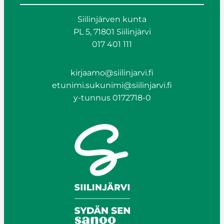
Siilinjärven kunta
PL 5, 71801 Siilinjärvi
017 401 111
kirjaamo@siilinjarvi.fi
etunimi.sukunimi@siilinjarvi.fi
y-tunnus 0172718-0