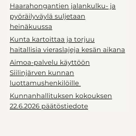
Haarahongantien jalankulku- ja
pyöräilyväylä suljetaan
heinäkuussa
Kunta kartoittaa ja torjuu
haitallisia vieraslajeja kesän aikana
Aimoa-palvelu käyttöön
Siilinjärven kunnan
luottamushenkilöille
Kunnanhallituksen kokouksen
22.6.2026 päätöstiedote