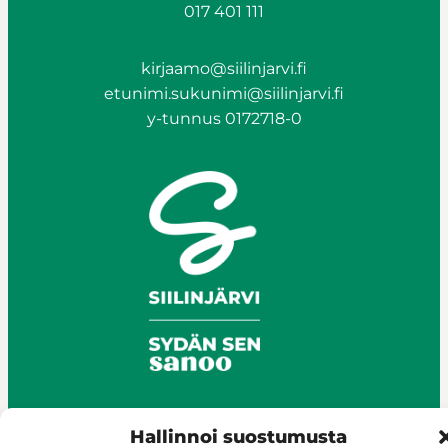
017 401 111
kirjaamo@siilinjarvi.fi
etunimi.sukunimi@siilinjarvi.fi
y-tunnus 0172718-0
Hallinnoi suostumusta