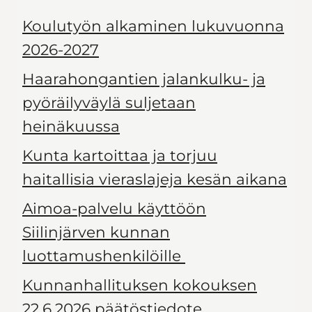
Koulutyön alkaminen lukuvuonna
2026-2027
Haarahongantien jalankulku- ja
pyöräilyväylä suljetaan
heinäkuussa
Kunta kartoittaa ja torjuu
haitallisia vieraslajeja kesän aikana
Aimoa-palvelu käyttöön
Siilinjärven kunnan
luottamushenkilöille
Kunnanhallituksen kokouksen
22.6.2026 päätöstiedote