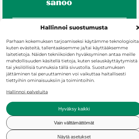
Hallinnoi suostumusta
© Siilinjärvi 2025
Anna palautetta
Parhaan kokemuksen tarjoamiseksi käytämme teknologioita
Asioi verkossa
kuten evästeitä, tallentaaksemme ja/tai käyttääksemme
laitetietoja. Näiden tekniikoiden hyväksyminen antaa meille
Laskutus ja maksaminen
mahdollisuuden käsitellä tietoja, kuten selauskäyttäytymistä
Saavutettavuus
tai yksilöllisiä tunnuksia tällä sivustolla. Suostumuksen
Evästekäytäntö
jättäminen tai peruuttaminen voi vaikuttaa haitallisesti
Hallitse suostumusta
tiettyihin ominaisuuksiin ja toimintoihin.
Hallinnoi palveluita
Hyväksy kaikki
Vain välttämättömät
Näytä asetukset