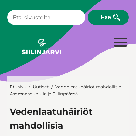
Siirry
sisältöön
Hae
Etusivu
Uutiset
Vedenlaatuhäiriöt mahdollisia
Asemanseudulla ja Siilinpäässä
Vedenlaatuhäiriöt
mahdollisia