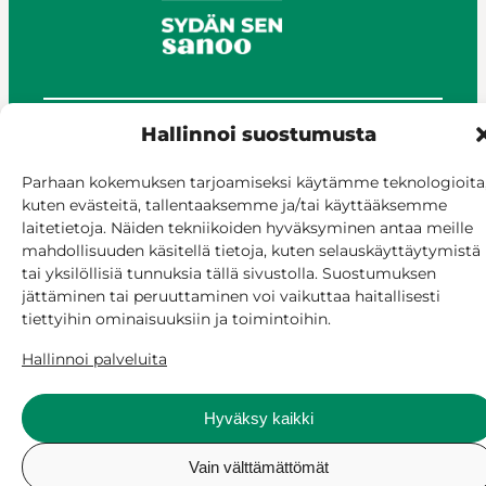
Hallinnoi suostumusta
© Siilinjärvi 2025
Anna palautetta
Parhaan kokemuksen tarjoamiseksi käytämme teknologioita
Asioi verkossa
kuten evästeitä, tallentaaksemme ja/tai käyttääksemme
laitetietoja. Näiden tekniikoiden hyväksyminen antaa meille
Laskutus ja maksaminen
mahdollisuuden käsitellä tietoja, kuten selauskäyttäytymistä
Saavutettavuus
tai yksilöllisiä tunnuksia tällä sivustolla. Suostumuksen
Evästekäytäntö
jättäminen tai peruuttaminen voi vaikuttaa haitallisesti
Hallitse suostumusta
tiettyihin ominaisuuksiin ja toimintoihin.
Hallinnoi palveluita
Hyväksy kaikki
Vain välttämättömät