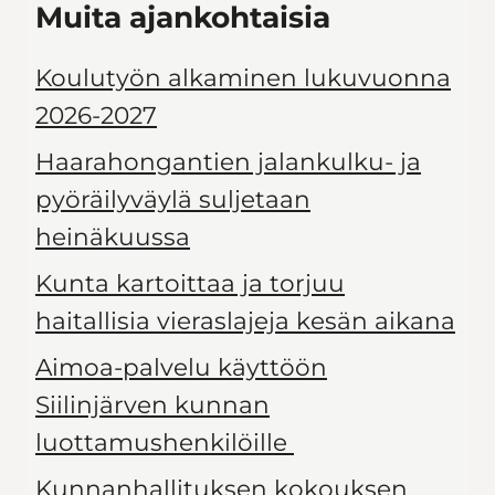
Muita ajankohtaisia
Koulutyön alkaminen lukuvuonna
2026-2027
Haarahongantien jalankulku- ja
pyöräilyväylä suljetaan
heinäkuussa
Kunta kartoittaa ja torjuu
haitallisia vieraslajeja kesän aikana
Aimoa-palvelu käyttöön
Siilinjärven kunnan
luottamushenkilöille
Kunnanhallituksen kokouksen