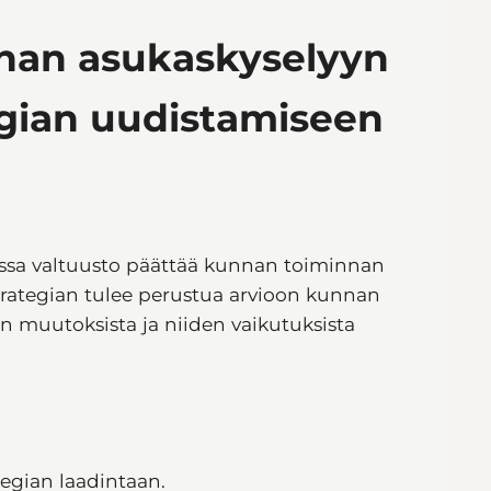
nnan asukaskyselyyn
tegian uudistamiseen
jossa valtuusto päättää kunnan toiminnan
strategian tulee perustua arvioon kunnan
ön muutoksista ja niiden vaikutuksista
tegian laadintaan.