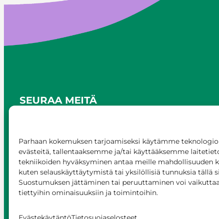
SEURAA MEITÄ
Parhaan kokemuksen tarjoamiseksi käytämme teknologioi
evästeitä, tallentaaksemme ja/tai käyttääksemme laitetiet
tekniikoiden hyväksyminen antaa meille mahdollisuuden käs
kuten selauskäyttäytymistä tai yksilöllisiä tunnuksia tällä s
Suostumuksen jättäminen tai peruuttaminen voi vaikuttaa h
tiettyihin ominaisuuksiin ja toimintoihin.
© Siilinjärvi 2025
Anna palautetta
Asioi
Evästekäytäntö
Tietosuojaselosteet