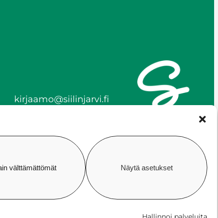
kirjaamo@siilinjarvi.fi
etunimi.sukunimi@siilinjar
vi.fi
y-tunnus 0172718-0
ain välttämättömät
Näytä asetukset
vuus
Evästekäytäntö
Hallitse suostumusta
Hallinnoi palveluita