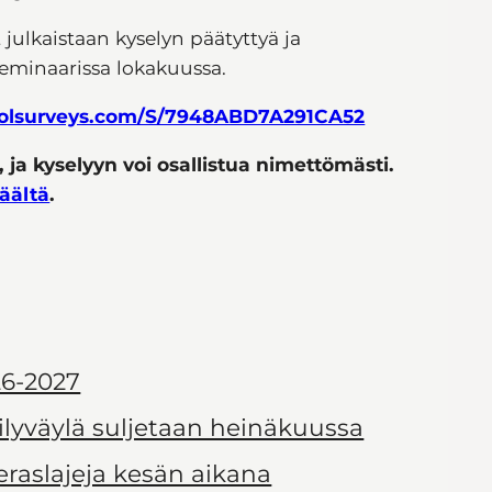
 julkaistaan kyselyn päätyttyä ja
seminaarissa lokakuussa.
opolsurveys.com/S/7948ABD7A291CA52
 ja kyselyyn voi osallistua nimettömästi.
täältä
.
6-2027
ilyväylä suljetaan heinäkuussa
ieraslajeja kesän aikana