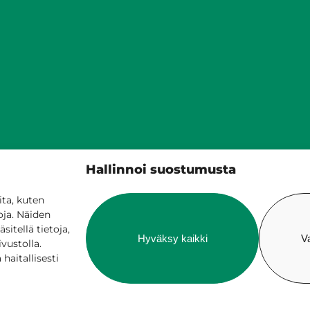
Siilinjärven kunta
Hallinnoi suostumusta
PL 5, 71801 Siilinjärvi
017 401 111
ta, kuten
oja. Näiden
itellä tietoja,
Hyväksy kaikki
V
ivustolla.
aitallisesti
 verkossa
Laskutus ja maksaminen
Saavutetta