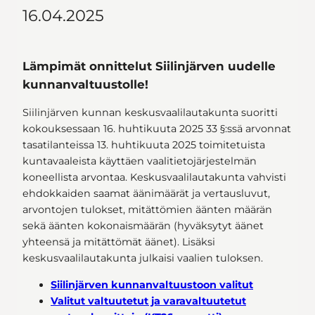
16.04.2025
Lämpimät onnittelut Siilinjärven uudelle
kunnanvaltuustolle!
Siilinjärven kunnan keskusvaalilautakunta suoritti
kokouksessaan 16. huhtikuuta 2025 33 §:ssä arvonnat
tasatilanteissa 13. huhtikuuta 2025 toimitetuista
kuntavaaleista käyttäen vaalitietojärjestelmän
koneellista arvontaa. Keskusvaalilautakunta vahvisti
ehdokkaiden saamat äänimäärät ja vertausluvut,
arvontojen tulokset, mitättömien äänten määrän
sekä äänten kokonaismäärän (hyväksytyt äänet
yhteensä ja mitättömät äänet). Lisäksi
keskusvaalilautakunta julkaisi vaalien tuloksen.
Siilinjärven kunnanvaltuustoon valitut
Valitut valtuutetut ja varavaltuutetut