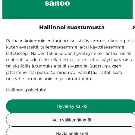
Hallinnoi suostumusta
© Siilinjärvi 2025
Anna palautetta
Parhaan kokemuksen tarjoamiseksi käytämme teknologioita
Asioi verkossa
kuten evästeitä, tallentaaksemme ja/tai käyttääksemme
laitetietoja. Näiden tekniikoiden hyväksyminen antaa meille
Laskutus ja maksaminen
mahdollisuuden käsitellä tietoja, kuten selauskäyttäytymistä
Saavutettavuus
tai yksilöllisiä tunnuksia tällä sivustolla. Suostumuksen
Evästekäytäntö
jättäminen tai peruuttaminen voi vaikuttaa haitallisesti
Hallitse suostumusta
tiettyihin ominaisuuksiin ja toimintoihin.
Hallinnoi palveluita
Hyväksy kaikki
Vain välttämättömät
Näytä asetukset