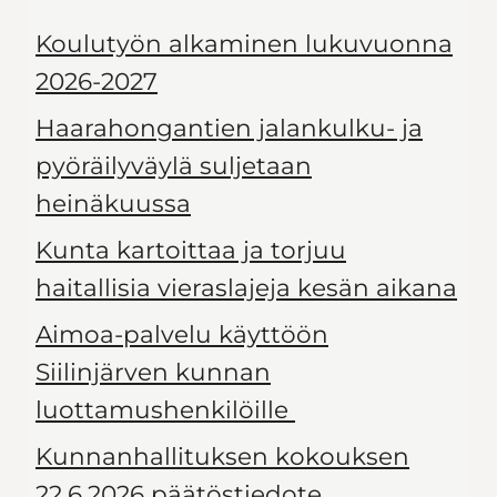
Koulutyön alkaminen lukuvuonna
2026-2027
Haarahongantien jalankulku- ja
pyöräilyväylä suljetaan
heinäkuussa
Kunta kartoittaa ja torjuu
haitallisia vieraslajeja kesän aikana
Aimoa-palvelu käyttöön
Siilinjärven kunnan
luottamushenkilöille
Kunnanhallituksen kokouksen
22.6.2026 päätöstiedote