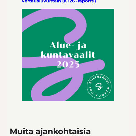
vertausluvuittain (KT26 -raportti)
Muita ajankohtaisia