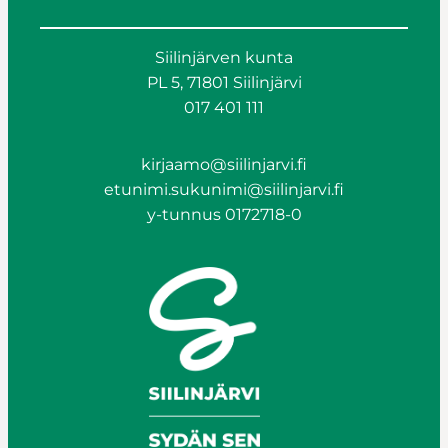
Siilinjärven kunta
PL 5, 71801 Siilinjärvi
017 401 111
kirjaamo@siilinjarvi.fi
etunimi.sukunimi@siilinjarvi.fi
y-tunnus 0172718-0