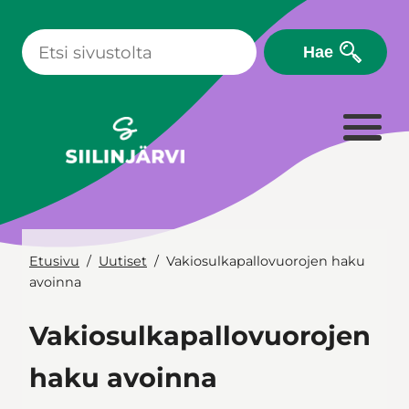
Siirry
sisältöön
Hae
Etusivu
Uutiset
Vakiosulkapallovuorojen haku
avoinna
Vakiosulkapallovuorojen
haku avoinna