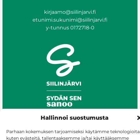
kirjaamo@siilinjarvi.fi
etunimi.sukunimi@siilinjarvi.fi
y-tunnus 0172718-0
Hallinnoi suostumusta
Parhaan kokemuksen tarjoamiseksi käytämme teknologioita
© Siilinjärvi 2025
kuten evästeitä, tallentaaksemme ja/tai käyttääksemme