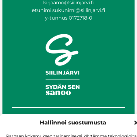
kirjaamo@siilinjarvi.fi
etunimi.sukunimi@siilinjarvi.fi
y-tunnus 0172718-0
© Siilinjärvi 2025
Hallinnoi suostumusta
Anna palautetta
Parhaan kokemuksen tarjoamiseksi käytämme teknologioita
Asioi verkossa