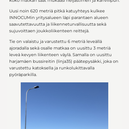
koko matkan saat mukaasi heijastimen ja kahvilipun.
Uusi noin 620 metriä pitkä katuyhteys kulkee
INNOCUMin yritysalueen läpi parantaen alueen
saavutettavuutta ja liikenneturvallisuutta sekä
sujuvoittaen joukkoliikenteen reittejä.
Tie on valaistu ja varustettu 6 metriä leveällä
ajoradalla sekä osalle matkaa on uusittu 3 metriä
leveä kevyen liikenteen väylä. Samalla on uusittu
harjamäen bussireitin (linja35) päätepysäkki, joka on
varustettu katoksella ja runkolukittavalla
pyöräparkilla.