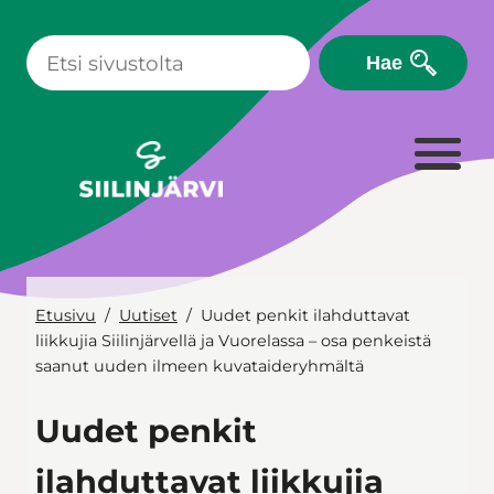
Siirry
sisältöön
Hae
Etusivu
Uutiset
Uudet penkit ilahduttavat
liikkujia Siilinjärvellä ja Vuorelassa – osa penkeistä
saanut uuden ilmeen kuvataideryhmältä
Uudet penkit
ilahduttavat liikkujia