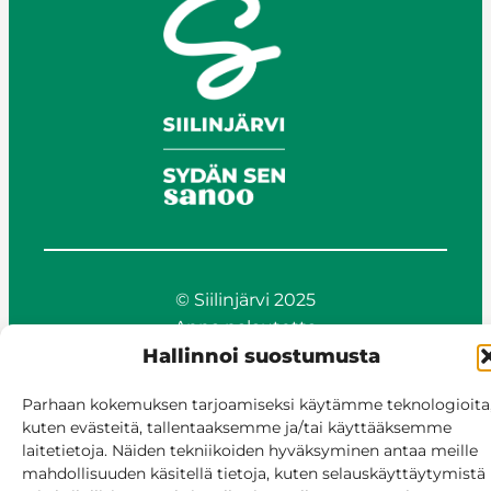
© Siilinjärvi 2025
Anna palautetta
Hallinnoi suostumusta
Asioi verkossa
Laskutus ja maksaminen
Parhaan kokemuksen tarjoamiseksi käytämme teknologioita
Saavutettavuus
kuten evästeitä, tallentaaksemme ja/tai käyttääksemme
Evästekäytäntö
laitetietoja. Näiden tekniikoiden hyväksyminen antaa meille
Hallitse suostumusta
mahdollisuuden käsitellä tietoja, kuten selauskäyttäytymistä