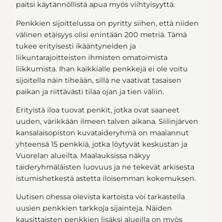
paitsi käytännöllistä apua myös viihtyisyyttä.
Penkkien sijoittelussa on pyritty siihen, että niiden
välinen etäisyys olisi enintään 200 metriä. Tämä
tukee erityisesti ikääntyneiden ja
liikuntarajoitteisten ihmisten omatoimista
liikkumista. Ihan kaikkialle penkkejä ei ole voitu
sijoitella näin tiheään, sillä ne vaativat tasaisen
paikan ja riittävästi tilaa ojan ja tien väliin.
Erityistä iloa tuovat penkit, jotka ovat saaneet
uuden, värikkään ilmeen talven aikana. Siilinjärven
kansalaisopiston kuvataideryhmä on maalannut
yhteensä 15 penkkiä, jotka löytyvät keskustan ja
Vuorelan alueilta. Maalauksissa näkyy
taideryhmäläisten luovuus ja ne tekevät arkisesta
istumishetkestä astetta iloisemman kokemuksen.
Uutisen ohessa olevista kartoista voi tarkastella
uusien penkkien tarkkoja sijainteja. Näiden
kausittaisten penkkien lisäksi alueilla on myös