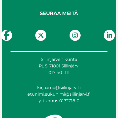
SEURAA MEITÄ
Siilinjärven kunta
PL 5, 71801 Siilinjärvi
017 401 111
kirjaamo@siilinjarvi.fi
etunimi.sukunimi@siilinjarvi.fi
y-tunnus 0172718-0