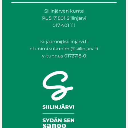
Siilinjärven kunta
PL 5, 71801 Siilinjärvi
017 401 111
kirjaamo@siilinjarvi.fi
etunimi.sukunimi@siilinjarvi.fi
y-tunnus 0172718-0