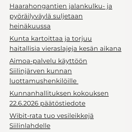
Haarahongantien jalankulku- ja
pyöräilyväylä suljetaan
heinäkuussa
Kunta kartoittaa ja torjuu
haitallisia vieraslajeja kesän aikana
Aimoa-palvelu käyttöön
Siilinjärven kunnan
luottamushenkilöille
Kunnanhallituksen kokouksen
22.6.2026 päätöstiedote
Wibit-rata tuo vesileikkejä
Siilinlahdelle