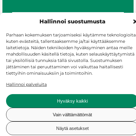
Hallinnoi suostumusta
© Siilinjärvi 2025
Anna palautetta
Parhaan kokemuksen tarjoamiseksi käytämme teknologioita
kuten evästeitä, tallentaaksemme ja/tai käyttääksemme
Asioi verkossa
laitetietoja. Näiden tekniikoiden hyväksyminen antaa meille
Laskutus ja maksaminen
mahdollisuuden käsitellä tietoja, kuten selauskäyttäytymistä
Saavutettavuus
tai yksilöllisiä tunnuksia tällä sivustolla. Suostumuksen
Evästekäytäntö
jättäminen tai peruuttaminen voi vaikuttaa haitallisesti
Hallitse suostumusta
tiettyihin ominaisuuksiin ja toimintoihin.
Hallinnoi palveluita
Hyväksy kaikki
Vain välttämättömät
Näytä asetukset