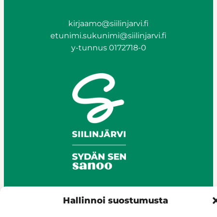
kirjaamo@siilinjarvi.fi
etunimi.sukunimi@siilinjarvi.fi
y-tunnus 0172718-0
Hallinnoi suostumusta
© Siilinjärvi 2025