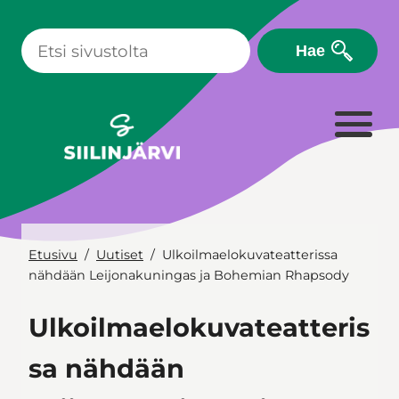
Siirry
sisältöön
Hae
Etusivu
Uutiset
Ulkoilmaelokuvateatterissa
nähdään Leijonakuningas ja Bohemian Rhapsody
Ulkoilmaelokuvateatteris
sa nähdään