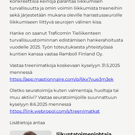
konkreettisia keinoja parantaa liikkumisen
turvallisuutta ja omin voimin liikkumista treeneihin
sekä järjestetään mukana oleville harrastusseuroille
liikkumiseen liittyvä seurojen välinen kisa.
Hanke on saanut Traficomin Tieliikenteen
turvallisuustoiminnan edistämisen hankerahoitusta
vuodelle 2025. Työn toteutuksesta yhteistyössä
kuntien kanssa vastaa Ramboll Finland Oy.
Vastaa treenimatkoja koskevaan kyselyyn 31.5.2025
mennessä
https://app.maptionnaire.com/q/6kx7vue3m3ek
Oletko seuratoimija kuten valmentaja, huoltaja tai
muu aktiivi? Vastaa seuratoimijoille suunnattuun
kyselyyn 8.6.2025 mennessä
https://link.webropol.com/s/treenimatkat
Lisätietoja antaa
liikuntatoimenjohtaja