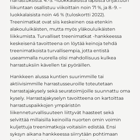
harrastuksista. 4.-5. –luokkalaisista lapsista ohjattuun
liikuntaan osallistuu viikoittain noin 71 %, ja 8.-9. –
luokkalaisista noin 46 % (tuloskortti 2022).
Treenimatkat ovat siis keskeinen osa etenkin
alakouluikäisten, mutta myös yläkouluikäisten
liikkumista. Turvalliset treenimatkat -hankkeessa
keskeisenä tavoitteena on löytää keinoja tehdä
treenimatkoista turvallisempia, jotta entistä
useammalla nuorella olisi mahdollisuus kulkea
harrastuksiin kävellen tai pyöräillen.
Hankkeen alussa kuntien suurimmille tai
aktiivisimmille harrastusseuroille toteutetaan
harrastajakysely sekä seuratoimijoille suunnattu oma
kysely. Harrastajakyselyn tavoitteena on kartoittaa
harrastuspaikkojen ympäristön
liikenneturvallisuuteen liittyvät haasteet sekä
selvittää millaisilla keinoilla nuorten omin voimin
kuljettuja treenimatkoja voitaisiin edistää. Ensi
syksyn aikana hankkeessa siirrytään pohtimaan