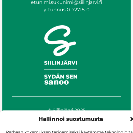
etunimi.sukunimi@siilinjarvi.fi
y-tunnus 0172718-0
© Siilinjärvi 2025
Anna palautetta
Hallinnoi suostumusta
Asioi verkossa
Parhaan kokemuksen tarjoamiseksi käytämme teknologioita
Laskutus ja maksaminen