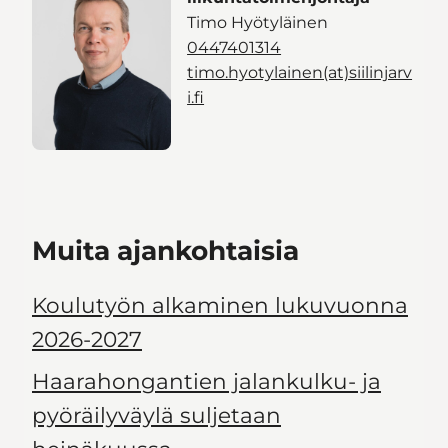
Timo Hyötyläinen
0447401314
timo.hyotylainen(at)siilinjarv
i.fi
Muita ajankohtaisia
Koulutyön alkaminen lukuvuonna
2026-2027
Haarahongantien jalankulku- ja
pyöräilyväylä suljetaan