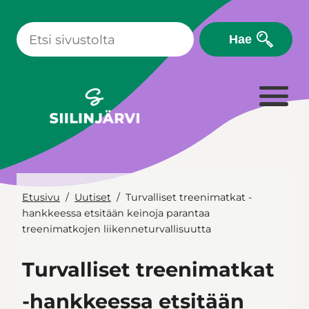
Siirry
sisältöön
Hae
Etusivu
Uutiset
Turvalliset treenimatkat -
hankkeessa etsitään keinoja parantaa
treenimatkojen liikenneturvallisuutta
Turvalliset treenimatkat
-hankkeessa etsitään