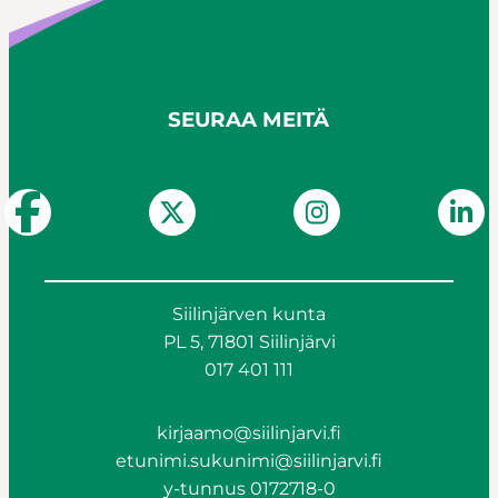
SEURAA MEITÄ
Siilinjärven kunta
PL 5, 71801 Siilinjärvi
017 401 111
kirjaamo@siilinjarvi.fi
etunimi.sukunimi@siilinjarvi.fi
y-tunnus 0172718-0