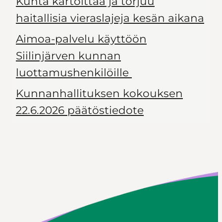
Kunta kartoittaa ja torjuu
haitallisia vieraslajeja kesän aikana
Aimoa-palvelu käyttöön
Siilinjärven kunnan
luottamushenkilöille
Kunnanhallituksen kokouksen
22.6.2026 päätöstiedote