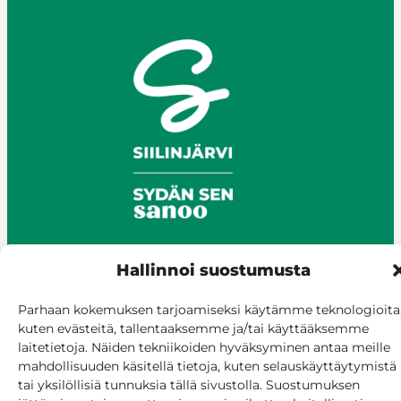
Hallinnoi suostumusta
© Siilinjärvi 2025
Parhaan kokemuksen tarjoamiseksi käytämme teknologioita
Anna palautetta
kuten evästeitä, tallentaaksemme ja/tai käyttääksemme
Asioi verkossa
laitetietoja. Näiden tekniikoiden hyväksyminen antaa meille
Laskutus ja maksaminen
mahdollisuuden käsitellä tietoja, kuten selauskäyttäytymistä
Saavutettavuus
tai yksilöllisiä tunnuksia tällä sivustolla. Suostumuksen