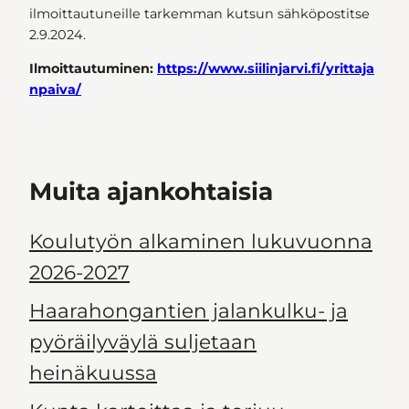
ilmoittautuneille tarkemman kutsun sähköpostitse
2.9.2024.
Ilmoittautuminen:
https://www.siilinjarvi.fi/yrittaja
npaiva/
Muita ajankohtaisia
Koulutyön alkaminen lukuvuonna
2026-2027
Haarahongantien jalankulku- ja
pyöräilyväylä suljetaan
heinäkuussa