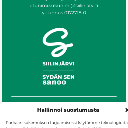
etunimi.sukunimi@siilinjarvi.fi
y-tunnus 0172718-0
© Siilinjärvi 2025
Hallinnoi suostumusta
Anna palautetta
Parhaan kokemuksen tarjoamiseksi käytämme teknologioita
Asioi verkossa