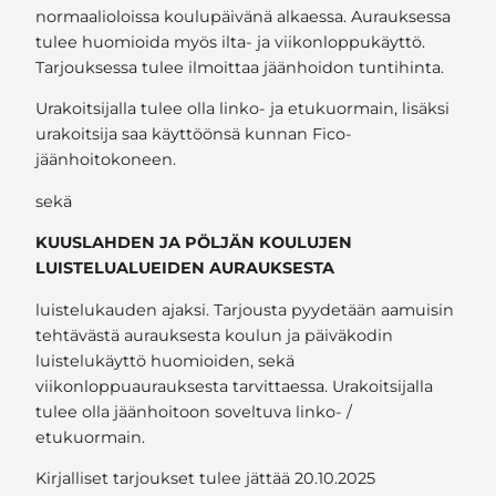
normaalioloissa koulupäivänä alkaessa. Aurauksessa
tulee huomioida myös ilta- ja viikonloppukäyttö.
Tarjouksessa tulee ilmoittaa jäänhoidon tuntihinta.
Urakoitsijalla tulee olla linko- ja etukuormain, lisäksi
urakoitsija saa käyttöönsä kunnan Fico-
jäänhoitokoneen.
sekä
KUUSLAHDEN JA PÖLJÄN KOULUJEN
LUISTELUALUEIDEN AURAUKSESTA
luistelukauden ajaksi. Tarjousta pyydetään aamuisin
tehtävästä aurauksesta koulun ja päiväkodin
luistelukäyttö huomioiden, sekä
viikonloppuaurauksesta tarvittaessa. Urakoitsijalla
tulee olla jäänhoitoon soveltuva linko- /
etukuormain.
Kirjalliset tarjoukset tulee jättää 20.10.2025