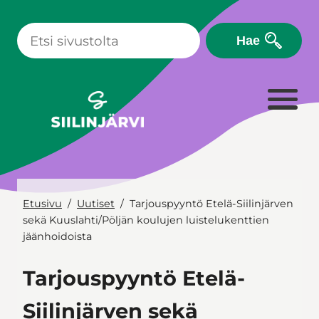
Siirry
sisältöön
Hae
Etusivu
Uutiset
Tarjouspyyntö Etelä-Siilinjärven
sekä Kuuslahti/Pöljän koulujen luistelukenttien
jäänhoidoista
Tarjouspyyntö Etelä-
Siilinjärven sekä