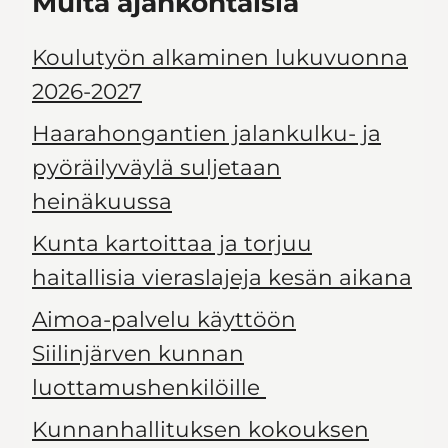
Muita ajankohtaisia
Koulutyön alkaminen lukuvuonna
2026-2027
Haarahongantien jalankulku- ja
pyöräilyväylä suljetaan
heinäkuussa
Kunta kartoittaa ja torjuu
haitallisia vieraslajeja kesän aikana
Aimoa-palvelu käyttöön
Siilinjärven kunnan
luottamushenkilöille
Kunnanhallituksen kokouksen