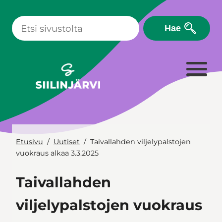
Siirry
sisältöön
Hae
Etusivu
Uutiset
Taivallahden viljelypalstojen
vuokraus alkaa 3.3.2025
Taivallahden
viljelypalstojen vuokraus