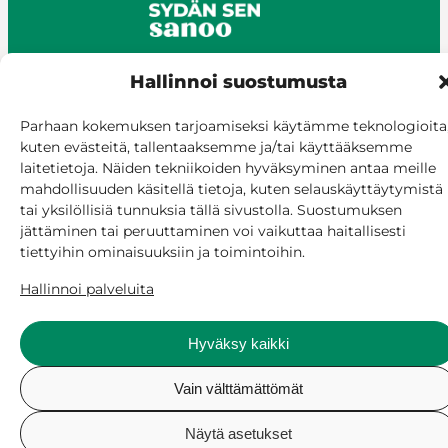
Hallinnoi suostumusta
© Siilinjärvi 2025
Parhaan kokemuksen tarjoamiseksi käytämme teknologioita
kuten evästeitä, tallentaaksemme ja/tai käyttääksemme
Anna palautetta
laitetietoja. Näiden tekniikoiden hyväksyminen antaa meille
Asioi verkossa
mahdollisuuden käsitellä tietoja, kuten selauskäyttäytymistä
Laskutus ja maksaminen
tai yksilöllisiä tunnuksia tällä sivustolla. Suostumuksen
Saavutettavuus
jättäminen tai peruuttaminen voi vaikuttaa haitallisesti
Evästekäytäntö
tiettyihin ominaisuuksiin ja toimintoihin.
Hallitse suostumusta
Hallinnoi palveluita
Hyväksy kaikki
Vain välttämättömät
Näytä asetukset