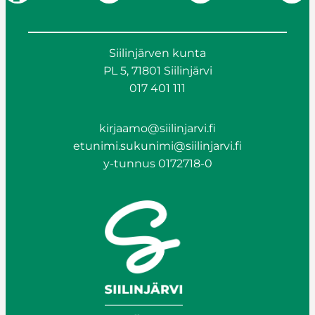
Siilinjärven kunta
PL 5, 71801 Siilinjärvi
017 401 111
kirjaamo@siilinjarvi.fi
etunimi.sukunimi@siilinjarvi.fi
y-tunnus 0172718-0