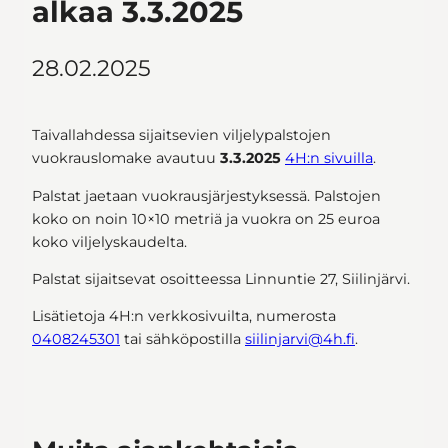
alkaa 3.3.2025
28.02.2025
Taivallahdessa sijaitsevien viljelypalstojen
vuokrauslomake avautuu
3.3.2025
4H:n sivuilla
.
Palstat jaetaan vuokrausjärjestyksessä. Palstojen
koko on noin 10×10 metriä ja vuokra on 25 euroa
koko viljelyskaudelta.
Palstat sijaitsevat osoitteessa Linnuntie 27, Siilinjärvi.
Lisätietoja 4H:n verkkosivuilta, numerosta
0408245301
tai sähköpostilla
siilinjarvi@4h.fi
.