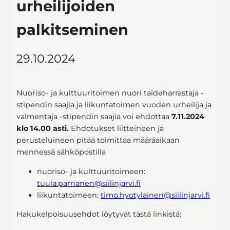
urheilijoiden
palkitseminen
29.10.2024
Nuoriso- ja kulttuuritoimen nuori taideharrastaja -
stipendin saajia ja liikuntatoimen vuoden urheilija ja
valmentaja -stipendin saajia voi ehdottaa
7.11.2024
klo 14.00 asti.
Ehdotukset liitteineen ja
perusteluineen pitää toimittaa määräaikaan
mennessä sähköpostilla
nuoriso- ja kulttuuritoimeen:
tuula.parnanen@siilinjarvi.fi
liikuntatoimeen:
timo.hyotylainen@siilinjarvi.fi
Hakukelpoisuusehdot löytyvät tästä linkistä: