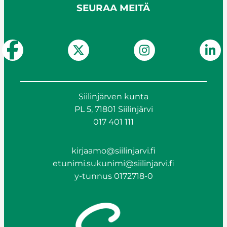
SEURAA MEITÄ
Siilinjärven kunta
PL 5, 71801 Siilinjärvi
017 401 111
kirjaamo@siilinjarvi.fi
etunimi.sukunimi@siilinjarvi.fi
y-tunnus 0172718-0