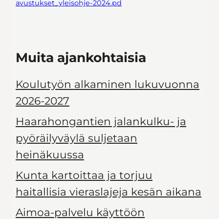
avustukset_yleisohje-2024.pd
Muita ajankohtaisia
Koulutyön alkaminen lukuvuonna
2026-2027
Haarahongantien jalankulku- ja
pyöräilyväylä suljetaan
heinäkuussa
Kunta kartoittaa ja torjuu
haitallisia vieraslajeja kesän aikana
Aimoa-palvelu käyttöön