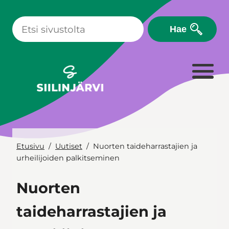
Siirry
sisältöön
Hae
Etusivu
Uutiset
Nuorten taideharrastajien ja
urheilijoiden palkitseminen
Nuorten
taideharrastajien ja