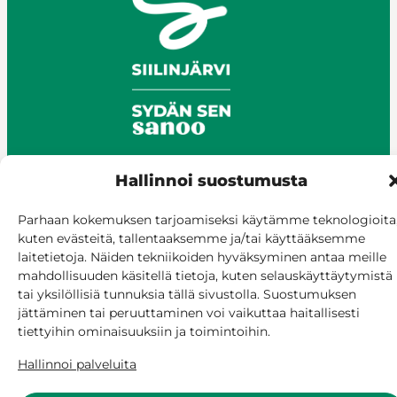
Hallinnoi suostumusta
© Siilinjärvi 2025
Parhaan kokemuksen tarjoamiseksi käytämme teknologioita
Anna palautetta
kuten evästeitä, tallentaaksemme ja/tai käyttääksemme
Asioi verkossa
laitetietoja. Näiden tekniikoiden hyväksyminen antaa meille
mahdollisuuden käsitellä tietoja, kuten selauskäyttäytymistä
Laskutus ja maksaminen
tai yksilöllisiä tunnuksia tällä sivustolla. Suostumuksen
Saavutettavuus
jättäminen tai peruuttaminen voi vaikuttaa haitallisesti
Evästekäytäntö
tiettyihin ominaisuuksiin ja toimintoihin.
Hallitse suostumusta
Hallinnoi palveluita