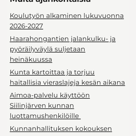
Koulutyön alkaminen lukuvuonna
2026-2027
Haarahongantien jalankulku- ja
pyöräilyväylä suljetaan
heinäkuussa
Kunta kartoittaa ja torjuu
haitallisia vieraslajeja kesän aikana
Aimoa-palvelu käyttöön
Siilinjärven kunnan
luottamushenkilöille
Kunnanhallituksen kokouksen