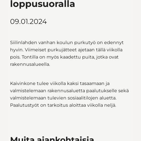
loppusuoralla
09.01.2024
Siilinlahden vanhan koulun purkutyö on edennyt
hyvin. Viimeiset purkujätteet ajetaan tällä viikolla
pois. Tontilla on myös kaadettu puita, jotka ovat
rakennusalueella.
Kaivinkone tulee viikolla kaksi tasaamaan ja
valmistelemaan rakennusaluetta paalutukselle sekä
valmistelemaan tulevien sosiaalitilojen aluetta.
Paalutustyöt on tarkoitus aloittaa viikolla neljä.
Muita ajankohtaisia