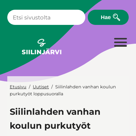
Siirry
sisältöön
Hae
Etusivu
Uutiset
Siilinlahden vanhan koulun
purkutyöt loppusuoralla
Siilinlahden vanhan
koulun purkutyöt