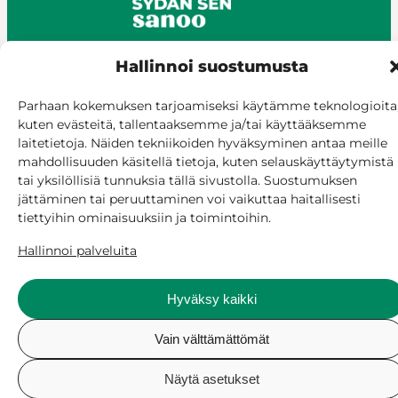
Hallinnoi suostumusta
© Siilinjärvi 2025
Parhaan kokemuksen tarjoamiseksi käytämme teknologioita
kuten evästeitä, tallentaaksemme ja/tai käyttääksemme
Anna palautetta
laitetietoja. Näiden tekniikoiden hyväksyminen antaa meille
Asioi verkossa
mahdollisuuden käsitellä tietoja, kuten selauskäyttäytymistä
Laskutus ja maksaminen
tai yksilöllisiä tunnuksia tällä sivustolla. Suostumuksen
Saavutettavuus
jättäminen tai peruuttaminen voi vaikuttaa haitallisesti
Evästekäytäntö
tiettyihin ominaisuuksiin ja toimintoihin.
Hallitse suostumusta
Hallinnoi palveluita
Hyväksy kaikki
Vain välttämättömät
Näytä asetukset