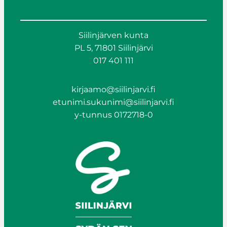
Siilinjärven kunta
PL 5, 71801 Siilinjärvi
017 401 111
kirjaamo@siilinjarvi.fi
etunimi.sukunimi@siilinjarvi.fi
y-tunnus 0172718-0