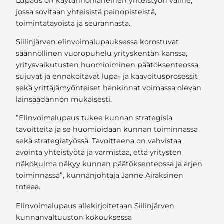
Lupaus on käytännönläheinen yhteistyön väline,
jossa sovitaan yhteisistä painopisteistä,
toimintatavoista ja seurannasta.
Siilinjärven elinvoimalupauksessa korostuvat
säännöllinen vuoropuhelu yrityskentän kanssa,
yritysvaikutusten huomioiminen päätöksenteossa,
sujuvat ja ennakoitavat lupa- ja kaavoitusprosessit
sekä yrittäjämyönteiset hankinnat voimassa olevan
lainsäädännön mukaisesti.
”Elinvoimalupaus tukee kunnan strategisia
tavoitteita ja se huomioidaan kunnan toiminnassa
sekä strategiatyössä. Tavoitteena on vahvistaa
avointa yhteistyötä ja varmistaa, että yritysten
näkökulma näkyy kunnan päätöksenteossa ja arjen
toiminnassa”, kunnanjohtaja Janne Airaksinen
toteaa.
Elinvoimalupaus allekirjoitetaan Siilinjärven
kunnanvaltuuston kokouksessa