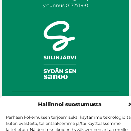
y-tunnus 0172718-0
Hallinnoi suostumusta
© Siilinjärvi 2025
Anna palautetta
Parhaan kokemuksen tarjoamiseksi käytämme teknologioita
Asioi verkossa
kuten evästeitä, tallentaaksemme ja/tai käyttääksemme
Laskutus ja maksaminen
laitetietoja. Näiden tekniikoiden hyväksyminen antaa meille