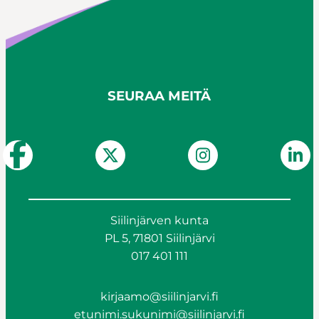
SEURAA MEITÄ
Siilinjärven kunta
PL 5, 71801 Siilinjärvi
017 401 111
kirjaamo@siilinjarvi.fi
etunimi.sukunimi@siilinjarvi.fi