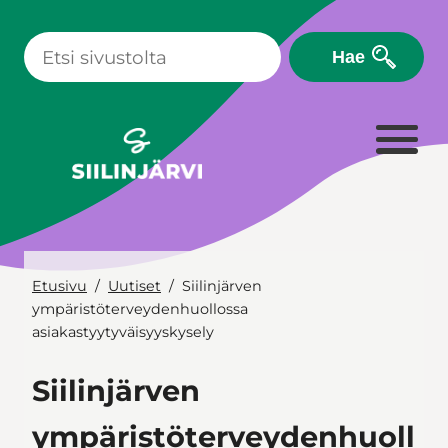
Siirry
sisältöön
Hae
Etusivu
Uutiset
Siilinjärven
ympäristöterveydenhuollossa
asiakastyytyväisyyskysely
Siilinjärven
ympäristöterveydenhuoll