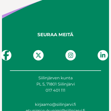
SEURAA MEITÄ
Siilinjärven kunta
PL 5, 71801 Siilinjärvi
017 401 111
kirjaamo@siilinjarvi.fi
etunimi.sukunimi@siilinjarvi.fi