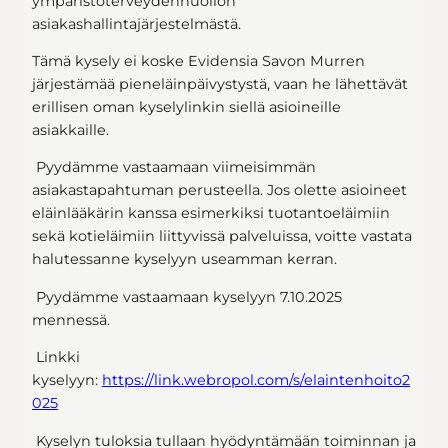
ympäristöterveydenhuollon
asiakashallintajärjestelmästä.
Tämä kysely ei koske Evidensia Savon Murren
järjestämää pieneläinpäivystystä, vaan he lähettävät
erillisen oman kyselylinkin siellä asioineille
asiakkaille.
Pyydämme vastaamaan viimeisimmän
asiakastapahtuman perusteella. Jos olette asioineet
eläinlääkärin kanssa esimerkiksi tuotantoeläimiin
sekä kotieläimiin liittyvissä palveluissa, voitte vastata
halutessanne kyselyyn useamman kerran.
Pyydämme vastaamaan kyselyyn 7.10.2025
mennessä.
Linkki
kyselyyn:
https://link.webropol.com/s/elaintenhoito2
025
Kyselyn tuloksia tullaan hyödyntämään toiminnan ja