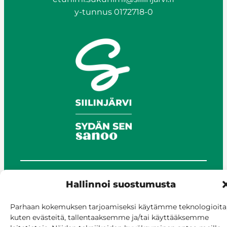
y-tunnus 0172718-0
Hallinnoi suostumusta
© Siilinjärvi 2025
Anna palautetta
Parhaan kokemuksen tarjoamiseksi käytämme teknologioita
Asioi verkossa
kuten evästeitä, tallentaaksemme ja/tai käyttääksemme
Laskutus ja maksaminen