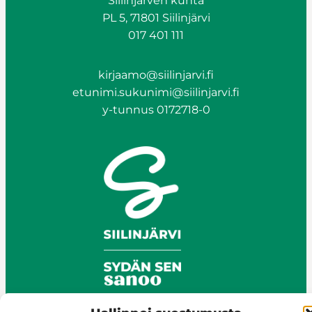
Siilinjärven kunta
PL 5, 71801 Siilinjärvi
017 401 111
kirjaamo@siilinjarvi.fi
etunimi.sukunimi@siilinjarvi.fi
y-tunnus 0172718-0