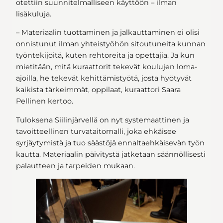
otettiin suunnitelmalliseen käyttöön – ilman
lisäkuluja.
– Materiaalin tuottaminen ja jalkauttaminen ei olisi
onnistunut ilman yhteistyöhön sitoutuneita kunnan
työntekijöitä, kuten rehtoreita ja opettajia. Ja kun
mietitään, mitä kuraattorit tekevät koulujen loma-
ajoilla, he tekevät kehittämistyötä, josta hyötyvät
kaikista tärkeimmät, oppilaat, kuraattori Saara
Pellinen kertoo.
Tuloksena Siilinjärvellä on nyt systemaattinen ja
tavoitteellinen turvataitomalli, joka ehkäisee
syrjäytymistä ja tuo säästöjä ennaltaehkäisevän työn
kautta. Materiaalin päivitystä jatketaan säännöllisesti
palautteen ja tarpeiden mukaan.