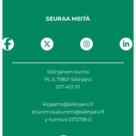
SEURAA MEITÄ
Siilinjärven kunta
PL 5, 71801 Siilinjärvi
017 401 111
kirjaamo@siilinjarvi.fi
etunimi.sukunimi@siilinjarvi.fi
y-tunnus 0172718-0