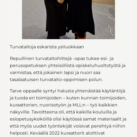
Turvataitoja eskarista ysiluokkaan
Repullinen turvataitohittejä -opas tukee esi- ja
perusopetuksen yhteisöllistä opiskeluhuoltotyötä ja
varmistaa, että jokainen lapsi ja nuori saa
tasalaatuisen turvataito-oppimisen polun.
Tarve oppaalle syntyi halusta yhtenäistää käytäntöjä
ja tuoda eri toimijoiden – kuten kunnan toimijoiden,
kuraattorien, nuorisotyön ja MLL:n – työ kaikkien
näkyville. Tavoitteena oli, että kaikilla kouluilla ja
esiopetusyksiköillä olisi käytössä samat materiaalit ja
että myös uudet työntekijät voisivat perehtyä niihin
helposti. Keväällä 2022 kuraattorit aloittivat