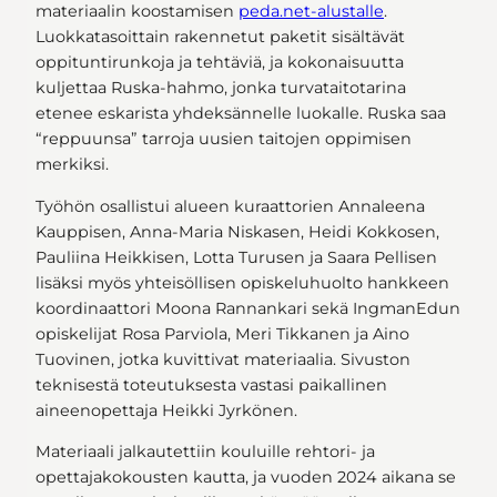
materiaalin koostamisen
peda.net-alustalle
.
Luokkatasoittain rakennetut paketit sisältävät
oppituntirunkoja ja tehtäviä, ja kokonaisuutta
kuljettaa Ruska-hahmo, jonka turvataitotarina
etenee eskarista yhdeksännelle luokalle. Ruska saa
“reppuunsa” tarroja uusien taitojen oppimisen
merkiksi.
Työhön osallistui alueen kuraattorien Annaleena
Kauppisen, Anna-Maria Niskasen, Heidi Kokkosen,
Pauliina Heikkisen, Lotta Turusen ja Saara Pellisen
lisäksi myös yhteisöllisen opiskeluhuolto hankkeen
koordinaattori Moona Rannankari sekä IngmanEdun
opiskelijat Rosa Parviola, Meri Tikkanen ja Aino
Tuovinen, jotka kuvittivat materiaalia. Sivuston
teknisestä toteutuksesta vastasi paikallinen
aineenopettaja Heikki Jyrkönen.
Materiaali jalkautettiin kouluille rehtori- ja
opettajakokousten kautta, ja vuoden 2024 aikana se