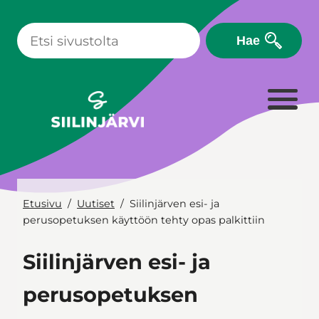
Siirry
sisältöön
Hae
Etusivu
Uutiset
Siilinjärven esi- ja
perusopetuksen käyttöön tehty opas palkittiin
Siilinjärven esi- ja
perusopetuksen