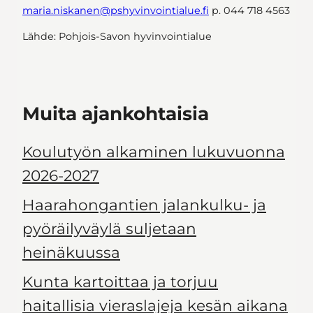
maria.niskanen@pshyvinvointialue.fi
p. 044 718 4563
Lähde: Pohjois-Savon hyvinvointialue
Muita ajankohtaisia
Koulutyön alkaminen lukuvuonna
2026-2027
Haarahongantien jalankulku- ja
pyöräilyväylä suljetaan
heinäkuussa
Kunta kartoittaa ja torjuu
haitallisia vieraslajeja kesän aikana