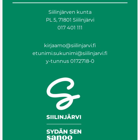
Siilinjärven kunta
PL 5, 71801 Siilinjärvi
017 401 111
kirjaamo@siilinjarvi.fi
etunimi.sukunimi@siilinjarvi.fi
y-tunnus 0172718-0