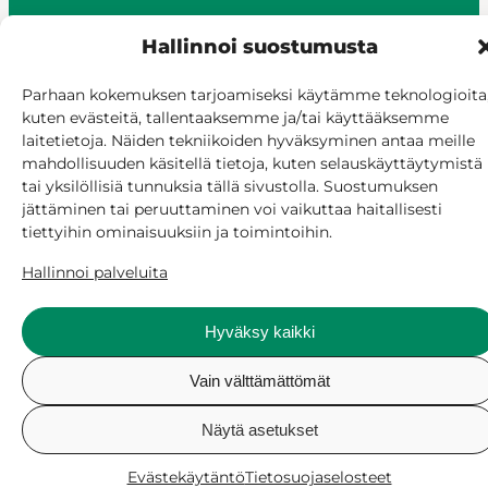
Hallinnoi suostumusta
© Siilinjärvi 2025
Parhaan kokemuksen tarjoamiseksi käytämme teknologioita
kuten evästeitä, tallentaaksemme ja/tai käyttääksemme
Anna palautetta
laitetietoja. Näiden tekniikoiden hyväksyminen antaa meille
Asioi verkossa
mahdollisuuden käsitellä tietoja, kuten selauskäyttäytymistä
Laskutus ja maksaminen
tai yksilöllisiä tunnuksia tällä sivustolla. Suostumuksen
Saavutettavuus
jättäminen tai peruuttaminen voi vaikuttaa haitallisesti
Evästekäytäntö
tiettyihin ominaisuuksiin ja toimintoihin.
Hallitse suostumusta
Hallinnoi palveluita
Hyväksy kaikki
Vain välttämättömät
Näytä asetukset
Evästekäytäntö
Tietosuojaselosteet