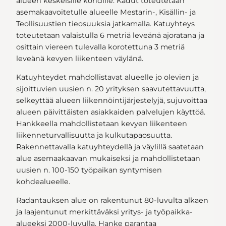
alueen keskeisille kohdille. Kadut toteutetaan
asemakaavoitetulle alueelle Mestarin-, Kisällin- ja
Teollisuustien tieosuuksia jatkamalla. Katuyhteys
toteutetaan valaistulla 6 metriä leveänä ajoratana ja
osittain viereen tulevalla korotettuna 3 metriä
leveänä kevyen liikenteen väylänä.
Katuyhteydet mahdollistavat alueelle jo olevien ja
sijoittuvien uusien n. 20 yrityksen saavutettavuutta,
selkeyttää alueen liikennöintijärjestelyjä, sujuvoittaa
alueen päivittäisten asiakkaiden palvelujen käyttöä.
Hankkeella mahdollistetaan kevyen liikenteen
liikenneturvallisuutta ja kulkutapaosuutta.
Rakennettavalla katuyhteydellä ja väylillä saatetaan
alue asemaakaavan mukaiseksi ja mahdollistetaan
uusien n. 100-150 työpaikan syntymisen
kohdealueelle.
Radantauksen alue on rakentunut 80-luvulta alkaen
ja laajentunut merkittäväksi yritys- ja työpaikka-
alueeksi 2000-luvulla. Hanke parantaa