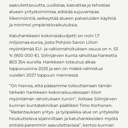
saavutettavuutta, uudistaa, kasvattaa ja tehostaa
alueen yritystoimintaa, edistää sujuvampaa
liikennöintiä, selkeyttää alueen palveluiden käyttöä
ja minimoi ympäristövaikutuksia.
Katuhankkeen kokonaisbudjetti on noin 1,7
miljoonaa euroa, josta Pohjois-Savon Liiton
myöntämää EU- ja valtionrahoituksen osuus on n. 53
% (900 000 €). Siilinjärven kunta rahoittaa hanketta
803 354 eurolla. Hankkeen toteutus alkaa
loppuvuonna 2025 ja sen on määrä valmistua
vuoden 2027 loppuun mennessä.
”On hienoa, että pääsemme toteuttamaan tämän
tärkeän hankkeen kokonaisuudessaan liiton
myöntämän rahoituksen turvin”, iloitsee Siilinjärven
kunnan kuntatekniikan päällikkö Timo Korhonen.
”Radantauksen yritys- ja työpaikka-alue on yrityksille
houkutteleva sijainniltaan ja katuhankkeiden myötä
entistä paremmin saavutettavissa”, kertoo kunnan