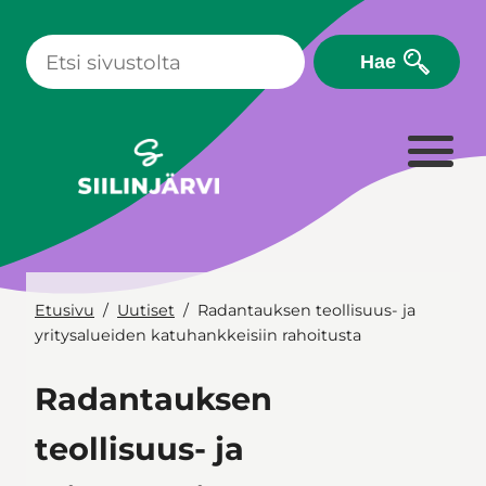
Siirry
sisältöön
Hae
Etusivu
Uutiset
Radantauksen teollisuus- ja
yritysalueiden katuhankkeisiin rahoitusta
Radantauksen
teollisuus- ja