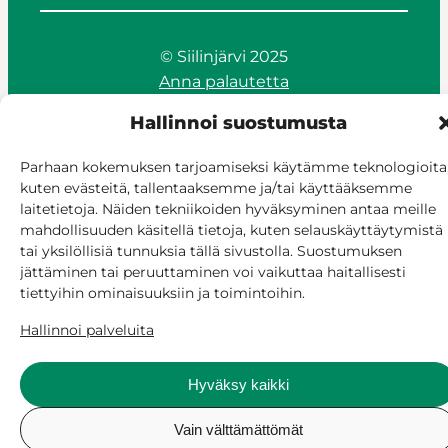
© Siilinjärvi 2025
Anna palautetta
Asioi verkossa
Hallinnoi suostumusta
Laskutus ja maksaminen
Saavutettavuus
Parhaan kokemuksen tarjoamiseksi käytämme teknologioita
Evästekäytäntö
kuten evästeitä, tallentaaksemme ja/tai käyttääksemme
Hallitse suostumusta
laitetietoja. Näiden tekniikoiden hyväksyminen antaa meille
mahdollisuuden käsitellä tietoja, kuten selauskäyttäytymistä
tai yksilöllisiä tunnuksia tällä sivustolla. Suostumuksen
jättäminen tai peruuttaminen voi vaikuttaa haitallisesti
tiettyihin ominaisuuksiin ja toimintoihin.
Hallinnoi palveluita
Hyväksy kaikki
Vain välttämättömät