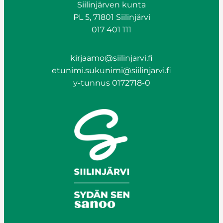
Siilinjärven kunta
PL 5, 71801 Siilinjärvi
017 401 111
kirjaamo@siilinjarvi.fi
etunimi.sukunimi@siilinjarvi.fi
y-tunnus 0172718-0