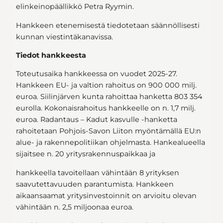
elinkeinopäällikkö Petra Ryymin.
Hankkeen etenemisestä tiedotetaan säännöllisesti
kunnan viestintäkanavissa.
Tiedot hankkeesta
Toteutusaika hankkeessa on vuodet 2025-27.
Hankkeen EU- ja valtion rahoitus on 900 000 milj.
euroa. Siilinjärven kunta rahoittaa hanketta 803 354
eurolla. Kokonaisrahoitus hankkeelle on n. 1,7 milj.
euroa. Radantaus – Kadut kasvulle -hanketta
rahoitetaan Pohjois-Savon Liiton myöntämällä EU:n
alue- ja rakennepolitiikan ohjelmasta. Hankealueella
sijaitsee n. 20 yritysrakennuspaikkaa ja
hankkeella tavoitellaan vähintään 8 yrityksen
saavutettavuuden parantumista. Hankkeen
aikaansaamat yritysinvestoinnit on arvioitu olevan
vähintään n. 2,5 miljoonaa euroa.