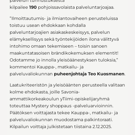
palvelun tunnustuksesta
kilpailee
190
pohjoissavolaista palveluntarjoajaa.
”Ilmoittautumis- ja ilmiantovaiheen perusteluissa
toistuu usean ehdokkaan kohdalla
palveluntarjoajien asiakaskeskeisyys, palvelun
elämyksellisyys sekä työntekijöiden ilona välittyvä
intohimo omaan tekemiseen – toisin sanoen
maakuntatasoisen brändikokemuksen elementit!
Odotamme jo innolla yleisöäänestyksen tuloksia,”
kommentoi Kauppa-, matkailu- ja
palveluvaliokunnan
puheenjohtaja Teo Kuosmanen
.
Laatukriteeristön ja yleisöäänten perusteella valitaan
kolme ehdokasta, joille Savonia-
ammattikorkeakoulun yTiimi-opiskelijaryhmä
toteuttaa Mystery shoppaus -palveluarvioinnin.
Päätöksen voittajasta tekee Kauppa-, matkailu- ja
palveluvaliokunnan muodostama palkintoraati.
Kilpailun voittaja julkistetaan tiistaina 2.12.2025.