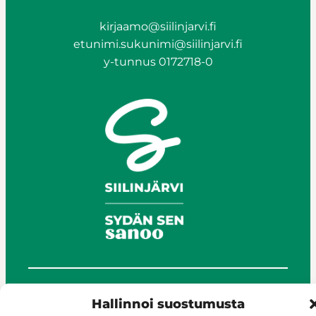
kirjaamo@siilinjarvi.fi
etunimi.sukunimi@siilinjarvi.fi
y-tunnus 0172718-0
© Siilinjärvi 2025
Hallinnoi suostumusta