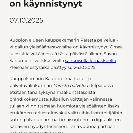
on käynnistynyt
07.10.2025
Kuopion alueen kauppakamarin Parasta palvelua -
kilpailun yleisöäänestysvaihe on käynnistynyt. Omaa
suosikkia voi äänestää tästä päivästä alkaen Savon
Sanomien -verkkosivuilla
sähköisellä lomakkeella
.
Yleisöäänestysaika päättyy su 26.10.2025.
Kauppakamarin Kauppa-, matkailu- ja
palveluvaliokunnan
Parasta palvelua
-kilpailussa
etsitään tänä syksynä maakuntatasoista
brändikokemusta. Kilpailun voittajan valinnassa
tullaan kiinnittämään huomiota yleisöäänten lisäksi
etukäteen tarkasteltavaksi valittuihin laatutekijöihin,
kuten palvelun ammattimaisuuteen ja digitaalisten
kanavien hyödyntämiseen. Tänä vuonna parhaan