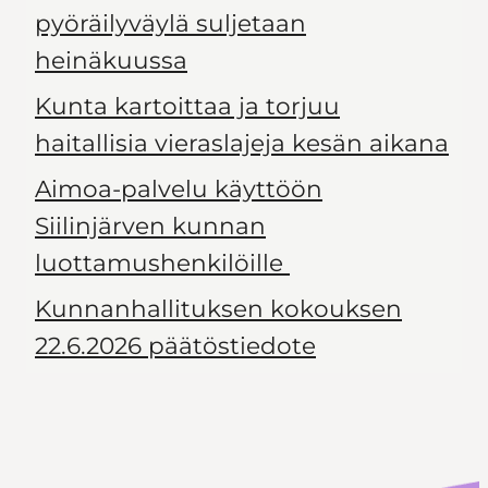
pyöräilyväylä suljetaan
heinäkuussa
Kunta kartoittaa ja torjuu
haitallisia vieraslajeja kesän aikana
Aimoa-palvelu käyttöön
Siilinjärven kunnan
luottamushenkilöille
Kunnanhallituksen kokouksen
22.6.2026 päätöstiedote