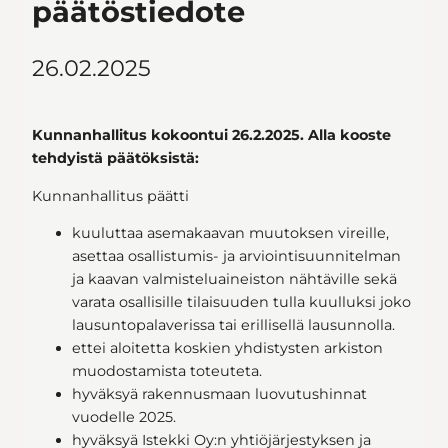
päätöstiedote
26.02.2025
Kunnanhallitus kokoontui 26.2.2025. Alla kooste
tehdyistä päätöksistä:
Kunnanhallitus päätti
kuuluttaa asemakaavan muutoksen vireille,
asettaa osallistumis- ja arviointisuunnitelman
ja kaavan valmisteluaineiston nähtäville sekä
varata osallisille tilaisuuden tulla kuulluksi joko
lausuntopalaverissa tai erillisellä lausunnolla.
ettei aloitetta koskien yhdistysten arkiston
muodostamista toteuteta.
hyväksyä rakennusmaan luovutushinnat
vuodelle 2025.
hyväksyä Istekki Oy:n yhtiöjärjestyksen ja