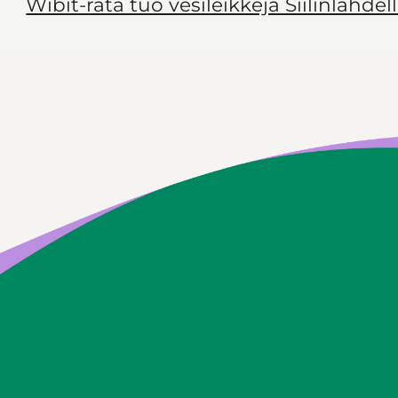
Wibit-rata tuo vesileikkejä Siilinlahdel