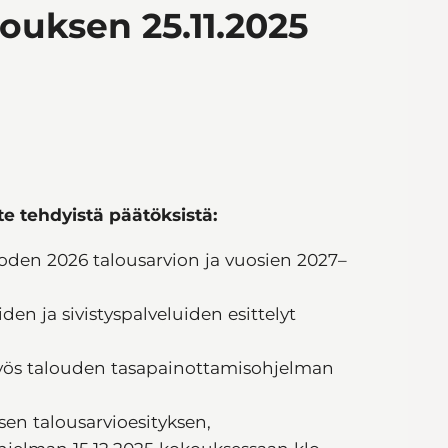
ouksen 25.11.2025
te tehdyistä päätöksistä:
oden 2026 talousarvion ja vuosien 2027–
en ja sivistyspalveluiden esittelyt
myös talouden tasapainottamisohjelman
en talousarvioesityksen,