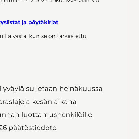
jelman 15.12.2025 kokouksessaan klo
tyslistat ja pöytäkirjat
illa vasta, kun se on tarkastettu.
ilyväylä suljetaan heinäkuussa
ieraslajeja kesän aikana
kunnan luottamushenkilöille
26 päätöstiedote