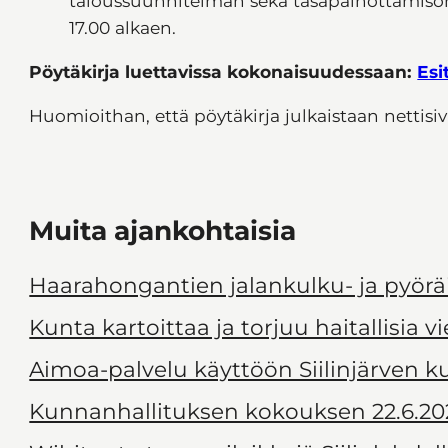
taloussuunnitelman sekä tasapainottamisoh
17.00 alkaen.
Pöytäkirja luettavissa kokonaisuudessaan:
Esi
Huomioithan, että pöytäkirja julkaistaan nettisivu
Muita ajankohtaisia
Haarahongantien jalankulku- ja pyörä
Kunta kartoittaa ja torjuu haitallisia v
Aimoa-palvelu käyttöön Siilinjärven 
Kunnanhallituksen kokouksen 22.6.20