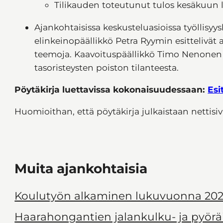
Tilikauden toteutunut tulos kesäkuun l
Ajankohtaisissa keskusteluasioissa työllisy
elinkeinopäällikkö Petra Ryymin esittelivät a
teemoja. Kaavoituspäällikkö Timo Nenonen es
tasoristeysten poiston tilanteesta.
Pöytäkirja luettavissa kokonaisuudessaan:
Esi
Huomioithan, että pöytäkirja julkaistaan nettisivu
Muita ajankohtaisia
Koulutyön alkaminen lukuvuonna 202
Haarahongantien jalankulku- ja pyörä