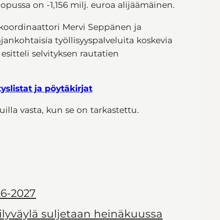
opussa on -1,156 milj. euroa alijäämäinen.
yskoordinaattori Mervi Seppänen ja
jankohtaisia työllisyyspalveluita koskevia
itteli selvityksen rautatien
tyslistat ja pöytäkirjat
illa vasta, kun se on tarkastettu.
6-2027
ilyväylä suljetaan heinäkuussa