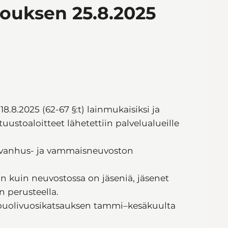
ouksen 25.8.2025
8.8.2025 (62-67 §:t) lainmukaisiksi ja
uustoaloitteet lähetettiin palvelualueille
n vanhus- ja vammaisneuvoston
än kuin neuvostossa on jäseniä, jäsenet
an perusteella.
 puolivuosikatsauksen tammi–kesäkuulta