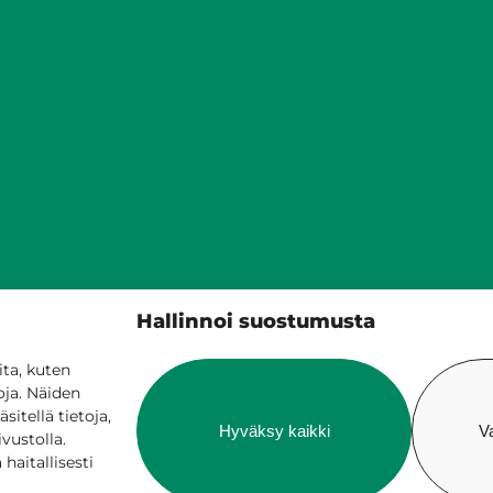
Siilinjärven kunta
Hallinnoi suostumusta
PL 5, 71801 Siilinjärvi
017 401 111
ta, kuten
oja. Näiden
itellä tietoja,
Hyväksy kaikki
V
ivustolla.
aitallisesti