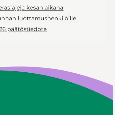
ieraslajeja kesän aikana
kunnan luottamushenkilöille
26 päätöstiedote