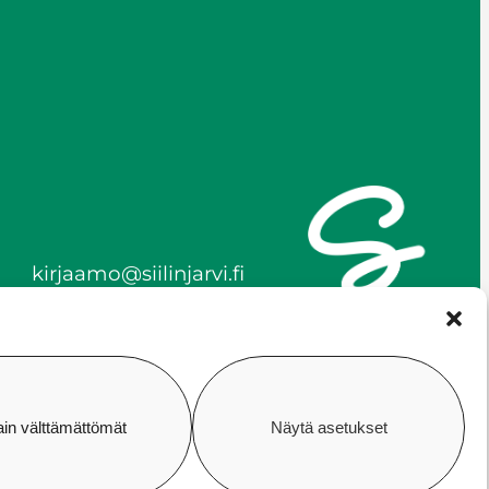
kirjaamo@siilinjarvi.fi
etunimi.sukunimi@siilinjar
vi.fi
y-tunnus 0172718-0
ain välttämättömät
Näytä asetukset