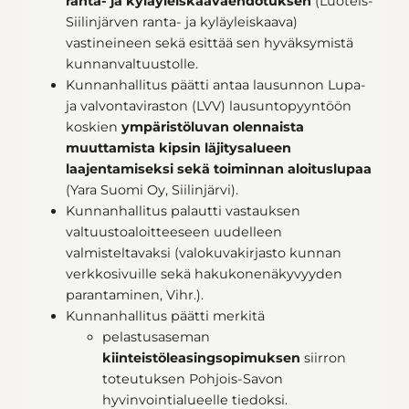
ranta- ja kyläyleiskaavaehdotuksen
(Luoteis-
Siilinjärven ranta- ja kyläyleiskaava)
vastineineen sekä esittää sen hyväksymistä
kunnanvaltuustolle.
Kunnanhallitus päätti antaa lausunnon Lupa-
ja valvontaviraston (LVV) lausuntopyyntöön
koskien
ympäristöluvan olennaista
muuttamista kipsin läjitysalueen
laajentamiseksi sekä toiminnan aloituslupaa
(Yara Suomi Oy, Siilinjärvi).
Kunnanhallitus palautti vastauksen
valtuustoaloitteeseen uudelleen
valmisteltavaksi (valokuvakirjasto kunnan
verkkosivuille sekä hakukonenäkyvyyden
parantaminen, Vihr.).
Kunnanhallitus päätti merkitä
pelastusaseman
kiinteistöleasingsopimuksen
siirron
toteutuksen Pohjois-Savon
hyvinvointialueelle tiedoksi.