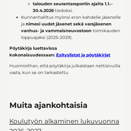
talouden seurantaraportin ajalta 1.1.–
30.4.2026
tiedoksi.
Kunnanhallitus myönsi eron kahdelle jäsenelle
ja
nimesi uudet jäsenet sekä varajäsenen
vanhus- ja vammaisneuvostoon
toimikauden
loppuajaksi (2025–2029).
Pöytäkirja luettavissa
kokonaisuudessaan:
Esityslistat ja pöytäkirjat
Huomioithan, että pöytäkirja julkaistaan nettisivuilla
vasta, kun se on tarkastettu.
Muita ajankohtaisia
Koulutyön alkaminen lukuvuonna
2026-2027