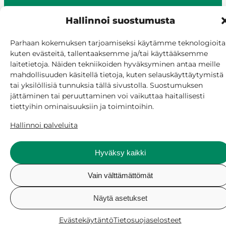
© Siilinjärvi 2025
Hallinnoi suostumusta
Anna palautetta
Asioi verkossa
Parhaan kokemuksen tarjoamiseksi käytämme teknologioita
kuten evästeitä, tallentaaksemme ja/tai käyttääksemme
Laskutus ja maksaminen
laitetietoja. Näiden tekniikoiden hyväksyminen antaa meille
Saavutettavuus
mahdollisuuden käsitellä tietoja, kuten selauskäyttäytymistä
Evästekäytäntö
tai yksilöllisiä tunnuksia tällä sivustolla. Suostumuksen
Hallitse suostumusta
jättäminen tai peruuttaminen voi vaikuttaa haitallisesti
tiettyihin ominaisuuksiin ja toimintoihin.
Hallinnoi palveluita
Hyväksy kaikki
Vain välttämättömät
Näytä asetukset
Evästekäytäntö
Tietosuojaselosteet