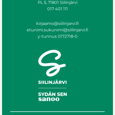
PL 5, 71801 Siilinjärvi
017 401 111
kirjaamo@siilinjarvi.fi
etunimi.sukunimi@siilinjarvi.fi
y-tunnus 0172718-0