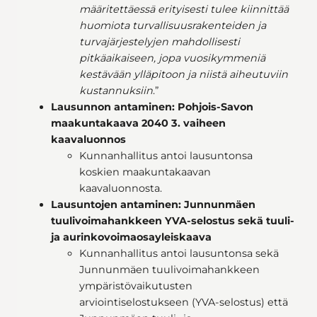
määritettäessä erityisesti tulee kiinnittää
huomiota turvallisuusrakenteiden ja
turvajärjestelyjen mahdollisesti
pitkäaikaiseen, jopa vuosikymmeniä
kestävään ylläpitoon ja niistä aiheutuviin
kustannuksiin
.”
Lausunnon antaminen: Pohjois-Savon
maakuntakaava 2040 3. vaiheen
kaavaluonnos
Kunnanhallitus antoi lausuntonsa
koskien maakuntakaavan
kaavaluonnosta.
Lausuntojen antaminen: Junnunmäen
tuulivoimahankkeen YVA-selostus sekä tuuli-
ja aurinkovoimaosayleiskaava
Kunnanhallitus antoi lausuntonsa sekä
Junnunmäen tuulivoimahankkeen
ympäristövaikutusten
arviointiselostukseen (YVA-selostus) että