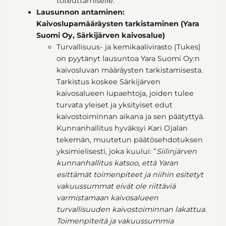
toteuttamiselle.
Lausunnon antaminen:
Kaivoslupamääräysten tarkistaminen (Yara
Suomi Oy, Särkijärven kaivosalue)
Turvallisuus- ja kemikaalivirasto (Tukes)
on pyytänyt lausuntoa Yara Suomi Oy:n
kaivosluvan määräysten tarkistamisesta.
Tarkistus koskee Särkijärven
kaivosalueen lupaehtoja, joiden tulee
turvata yleiset ja yksityiset edut
kaivostoiminnan aikana ja sen päätyttyä.
Kunnanhallitus hyväksyi Kari Ojalan
tekemän, muutetun päätösehdotuksen
yksimielisesti, joka kuului: ”
Siilinjärven
kunnanhallitus katsoo, että Yaran
esittämät toimenpiteet ja niihin esitetyt
vakuussummat eivät ole riittäviä
varmistamaan kaivosalueen
turvallisuuden kaivostoiminnan lakattua.
Toimenpiteitä ja vakuussummia