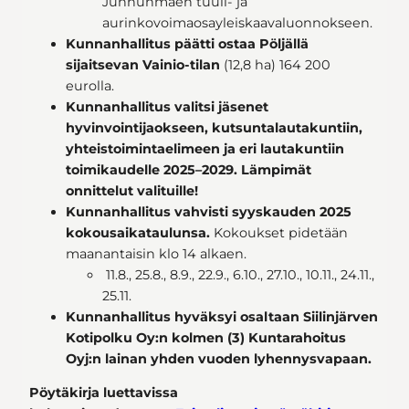
Junnunmäen tuuli- ja
aurinkovoimaosayleiskaavaluonnokseen.
Kunnanhallitus päätti ostaa Pöljällä
sijaitsevan Vainio-tilan
(12,8 ha) 164 200
eurolla.
Kunnanhallitus valitsi jäsenet
hyvinvointijaokseen, kutsuntalautakuntiin,
yhteistoimintaelimeen ja eri lautakuntiin
toimikaudelle 2025–2029.
Lämpimät
onnittelut valituille!
Kunnanhallitus vahvisti syyskauden 2025
kokousaikataulunsa.
Kokoukset pidetään
maanantaisin klo 14 alkaen.
11.8., 25.8., 8.9., 22.9., 6.10., 27.10., 10.11., 24.11.,
25.11.
Kunnanhallitus hyväksyi osaltaan Siilinjärven
Kotipolku Oy:n kolmen (3) Kuntarahoitus
Oyj:n lainan yhden vuoden lyhennysvapaan.
Pöytäkirja luettavissa