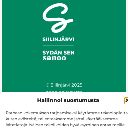
© Siilinjärvi 2025
Anna palautetta
Asioi verkossa
Hallinnoi suostumusta
Laskutus ja maksaminen
Parhaan kokemuksen tarjoamiseksi käytämme teknologioita
Saavutettavuus
kuten evästeitä, tallentaaksemme ja/tai käyttääksemme
Evästekäytäntö
laitetietoja. Näiden tekniikoiden hyväksyminen antaa meille
Hallitse suostumusta