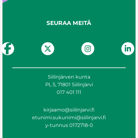
SEURAA MEITÄ
Siilinjärven kunta
PL 5, 71801 Siilinjärvi
017 401 111
kirjaamo@siilinjarvi.fi
etunimi.sukunimi@siilinjarvi.fi
y-tunnus 0172718-0