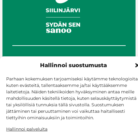
© Siilinjärvi 2025
Hallinnoi suostumusta
Anna palautetta
Asioi verkossa
Parhaan kokemuksen tarjoamiseksi käytämme teknologioita
Laskutus ja maksaminen
kuten evästeitä, tallentaaksemme ja/tai käyttääksemme
Saavutettavuus
laitetietoja. Näiden tekniikoiden hyväksyminen antaa meille
Evästekäytäntö
mahdollisuuden käsitellä tietoja, kuten selauskäyttäytymistä
tai yksilöllisiä tunnuksia tällä sivustolla. Suostumuksen
Hallitse suostumusta
jättäminen tai peruuttaminen voi vaikuttaa haitallisesti
tiettyihin ominaisuuksiin ja toimintoihin.
Hallinnoi palveluita