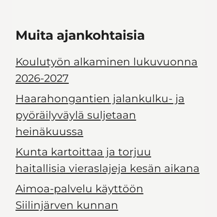
Muita ajankohtaisia
Koulutyön alkaminen lukuvuonna
2026-2027
Haarahongantien jalankulku- ja
pyöräilyväylä suljetaan
heinäkuussa
Kunta kartoittaa ja torjuu
haitallisia vieraslajeja kesän aikana
Aimoa-palvelu käyttöön
Siilinjärven kunnan