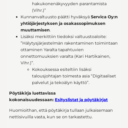
hakukonenäkyvyyden parantamista
(Vihr.)”
Kunnanvaltuusto päätti hyväksyä
Servica Oy:n
yhtiöjärjestyksen ja osakassopimuksen
muuttamisen
.
Lisäksi merkittiin tiedoksi valtuustoaloite:
”Hälytysjärjestelmän rakentaminen toimintaan
ottaminen Yaralta tapahtuvien
onnettomuuksien varalta (Kari Hartikainen,
Vihr.)”.
Kokouksessa esiteltiin lisäksi
talousjohtajan toimesta asia “Digitaaliset
palvelut ja tekoälyn käyttö”.
Pöytäkirja luettavissa
kokonaisuudessaan:
Esityslistat ja pöytäkirjat
Huomioithan, että pöytäkirja tullaan julkaisemaan
nettisivuilla vasta, kun se on tarkastettu.