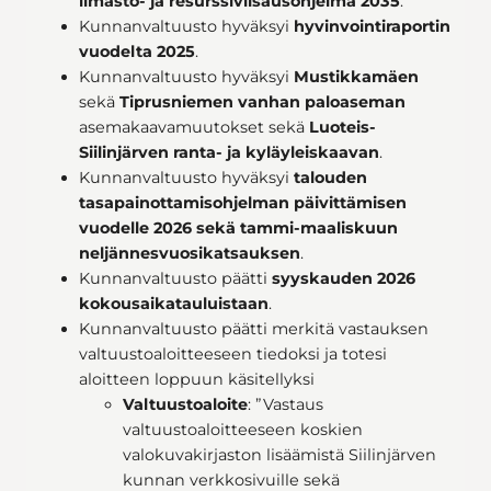
ilmasto- ja resurssiviisausohjelma 2035
.
Kunnanvaltuusto hyväksyi
hyvinvointiraportin
vuodelta 2025
.
Kunnanvaltuusto hyväksyi
Mustikkamäen
sekä
Tiprusniemen vanhan paloaseman
asemakaavamuutokset sekä
Luoteis-
Siilinjärven ranta- ja kyläyleiskaavan
.
Kunnanvaltuusto hyväksyi
talouden
tasapainottamisohjelman
päivittämisen
vuodelle 2026 sekä tammi-maaliskuun
neljännesvuosikatsauksen
.
Kunnanvaltuusto päätti
syyskauden 2026
kokousaikatauluistaan
.
Kunnanvaltuusto päätti merkitä vastauksen
valtuustoaloitteeseen tiedoksi ja totesi
aloitteen loppuun käsitellyksi
Valtuustoaloite
: ”Vastaus
valtuustoaloitteeseen koskien
valokuvakirjaston lisäämistä Siilinjärven
kunnan verkkosivuille sekä