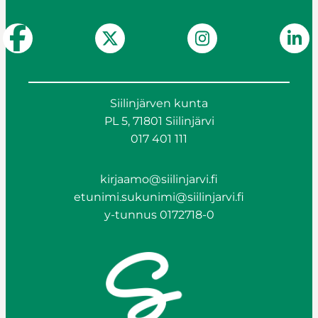
Siilinjärven kunta
PL 5, 71801 Siilinjärvi
017 401 111
kirjaamo@siilinjarvi.fi
etunimi.sukunimi@siilinjarvi.fi
y-tunnus 0172718-0